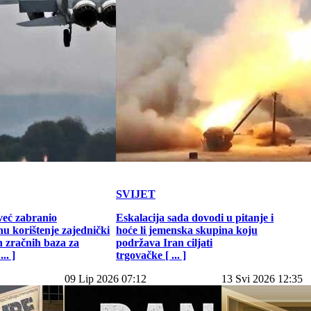
SVIJET
već zabranio
Eskalacija sada dovodi u pitanje i
u korištenje zajednički
hoće li jemenska skupina koju
h zračnih baza za
podržava Iran ciljati
.. ]
trgovačke [ ... ]
09 Lip 2026 07:12
13 Svi 2026 12:35