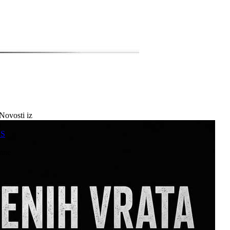
Novosti iz
a
SS
mne