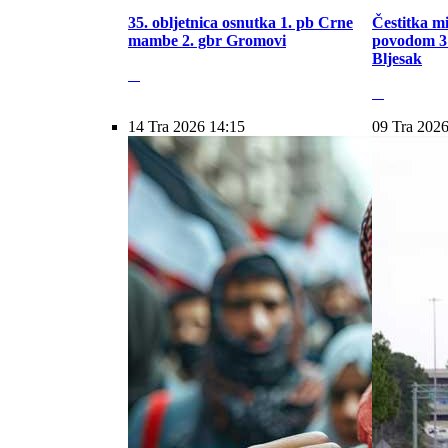
35. obljetnica osnutka 1. pb Crne
Čestitka m
mambe 2. gbr Gromovi
povodom 31
Bljesak
14 Tra 2026 14:15
09 Tra 2026