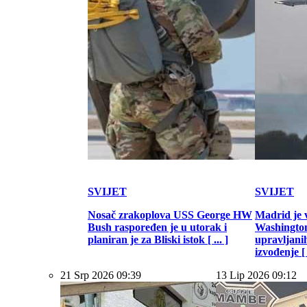
SVIJET
SVIJET
Nosač zrakoplova USS George HW
Madrid je 
Bush raspoređen je u utorak i
Washington
planiran je za Bliski istok [ ... ]
upravljani
izvođenje [ .
21 Srp 2026 09:39
13 Lip 2026 09:12