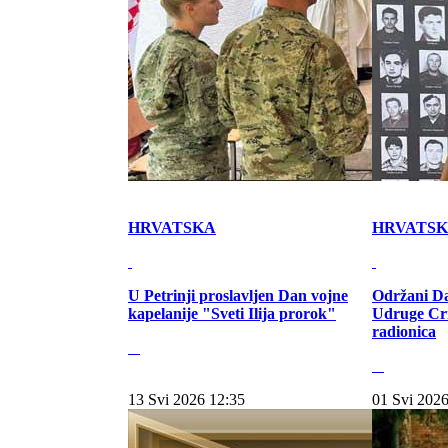
HRVATSKA
HRVATS
U Petrinji proslavljen Dan vojne
Održani Da
kapelanije "Sveti Ilija prorok"
Udruge Cr
radionica
13 Svi 2026 12:35
01 Svi 2026