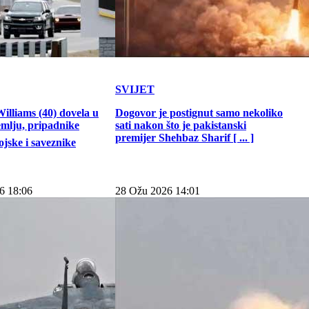
SVIJET
illiams (40) dovela u
Dogovor je postignut samo nekoliko
emlju, pripadnike
sati nakon što je pakistanski
premijer Shehbaz Sharif [ ... ]
jske i saveznike
6 18:06
28 Ožu 2026 14:01