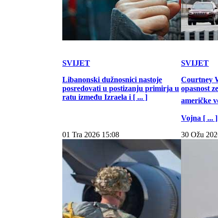
SVIJET
SVIJET
Libanonski dužnosnici nastoje
Courtney W
posredovati u postizanju primirja u
opasnost z
ratu između Izraela i [ ... ]
američke vo
Vojna [ ... ]
01 Tra 2026 15:08
30 Ožu 202