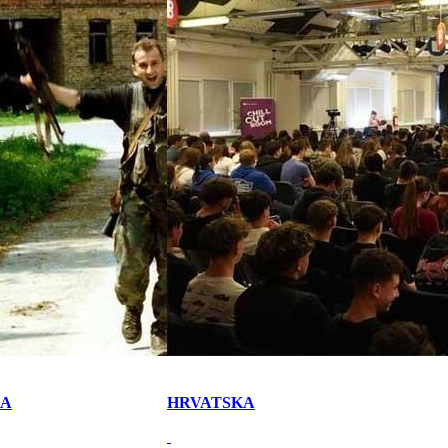
KA
HRVATSKA