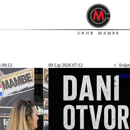
6 09:12
09 Lip 2026 07:12
Svijet
svijet
PRE
Sport
Kolu