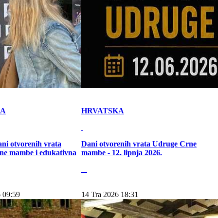
KA
HRVATSKA
ni otvorenih vrata
Dani otvorenih vrata Udruge Crne
ne mambe i edukativna
mambe - 12. lipnja 2026.
 09:59
14 Tra 2026 18:31