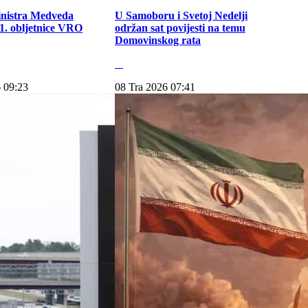
inistra Medveda
U Samoboru i Svetoj Nedelji
. obljetnice VRO
održan sat povijesti na temu
Domovinskog rata
 09:23
08 Tra 2026 07:41