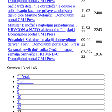
Domoljubni portal CM | Press
22
Sačić traži detaljnije obrazloženje odluke o
odbacivanju kaznene prijave za ubojstvo
11-02-
2400
djevojčice Martine Štefančić | Domoljubni
22
portal CM | Press
Ministar Banožić s najboljim pripadnicima 8.
11-02-
HRVCON-a NATO aktivnosti u Poljskoj |
2243
22
Domoljubni portal CM | Press
Pripadnici 'Sokolova' u akciji dobrovoljnog
09-02-
1880
darivanja krvi | Domoljubni portal CM | Press
22
Sastanak prvih dočasnika Oružanih snaga
03-02-
zemalja osnivačica HQ MND-C |
1916
22
Domoljubni portal CM | Press
Stranica 13 od 146
Početak
Prethodno
8
9
10
11
12
13