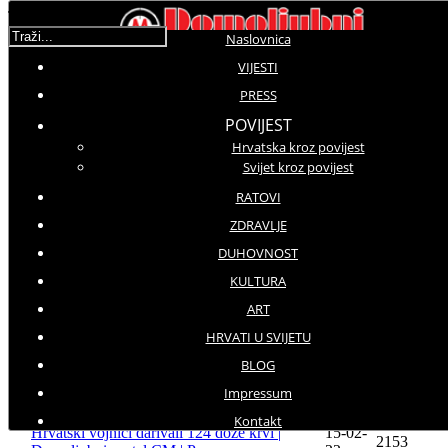
Traži...
Naslovnica
VIJESTI
DPCM
PRESS
POVIJEST
Prikaz #
Hrvatska kroz povijest
Svijet kroz povijest
Datum
Naziv
Hitovi
objave
RATOVI
Redovite letačke aktivnosti lovačkih aviona
22-03-
1983
ZDRAVLJE
HRZ-a
22
DUHOVNOST
20-03-
Danas stiže proljeće!
2610
22
KULTURA
Dan otvorenih vrata HVU 'Dr. Franjo
16-03-
2400
ART
Tuđman' u Zagrebu i Splitu
22
MORH raspisao natječaje za prijam u
23-02-
HRVATI U SVIJETU
2521
kadetsku službu
22
BLOG
Svečano otvorenje Žičare Sljeme u srijedu, za
22-02-
Impressum
građane od četvrtka | Domoljubni portal CM |
2673
22
Press
Kontakt
Hrvatski vojnici darivali 124 doze krvi |
15-02-
2153