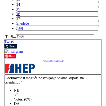
14
15
16
17
Sljedeće
Kraj
Traži...
Tweet
Save
Powered by OrdaSoft!
Odobravate li moguće postavljanje 'Zlatne kupole' na
Grenlandu?
NE
Votes:
(
0
%)
DA