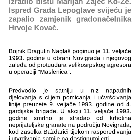
izradio bistu Marijan Zajec Ko-Ze.
Ispred Grada Lepoglave svijeću je
zapalio zamjenik gradonačelnika
Hrvoje Kovač.
Bojnik Dragutin Naglaš poginuo je 11. veljače
1993. godine u obrani Novigrada i njegovog
zaleđa od protuudara velikosrpskog agresora
u operaciji "Maslenica".
Predvodio je satniju u niz napadnih
djelovanja s ciljem pomicanja i učvršćivanja
linije preuzete 9. veljače 1993. godine od 4.
gardijske brigade. U akciji 11. veljače 1993.
godine smrtno je stradao od krhotina
neprijateljske granate na području Novigrada,
kod zaselka Baždarići tijekom raspoređivanja
i utvrđivanja satnije na dostignutoj crti.