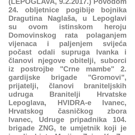
(LEPOGLAVA, 9.2.2017.) Povodom
24. obljetnice pogibije bojnika
Dragutina Naglaša, u Lepoglavi
su ovom istinskom heroju
Domovinskog rata polaganjem
vijenaca i paljenjem svijeća
počast odali supruga Ivanka i
članovi njegove obitelji, suborci
iz postrojbe "Crne mambe" 2.
gardijske brigade "Gromovi",
prijatelji, članovi braniteljskih
udruga Branitelji Hrvatske
Lepoglava, HVIDRA-e Ivanec,
Hrvatskog časničkog zbora
Ivanec, Udruge pripadnika 104.
brigade ZNG, te umjetnik koji je