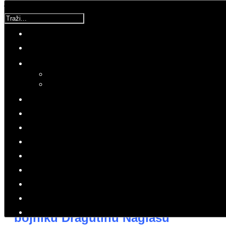
Traži...
Korisnička ocjena:
5
/
5
Molimo ocijenite
DPCM
Petak, 10 Veljača 2017 21:40
Hitovi: 3158
PRESS
UCM
24. obljetnica pogibije hrvatskog viteza
Odana počast istinskom heroju,
bojniku Dragutinu Naglašu