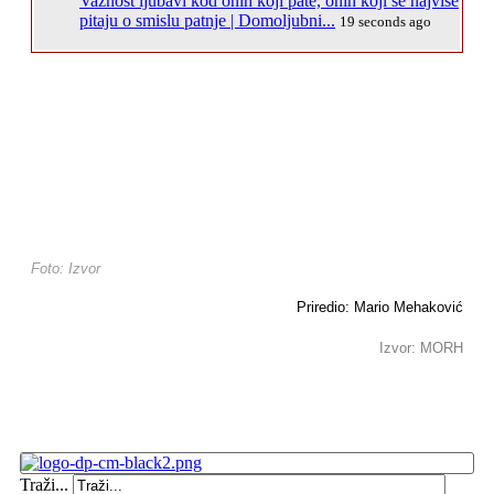
Važnost ljubavi kod onih koji pate, onih koji se najviše
pitaju o smislu patnje | Domoljubni...
19 seconds ago
Foto: Izvor
Priredio: Mario Mehaković
Izvor: MORH
Traži...