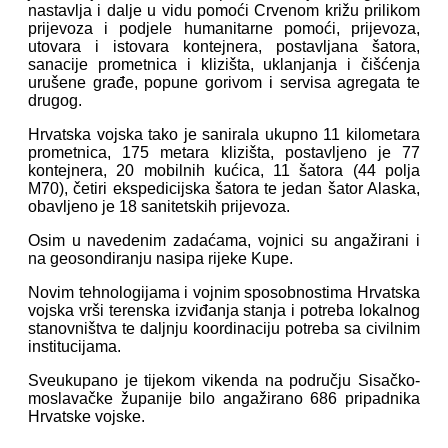
nastavlja i dalje u vidu pomoći Crvenom križu prilikom
prijevoza i podjele humanitarne pomoći, prijevoza,
utovara i istovara kontejnera, postavljana šatora,
sanacije prometnica i klizišta, uklanjanja i čišćenja
urušene građe, popune gorivom i servisa agregata te
drugog.
Hrvatska vojska tako je sanirala ukupno 11 kilometara
prometnica, 175 metara klizišta, postavljeno je 77
kontejnera, 20 mobilnih kućica, 11 šatora (44 polja
M70), četiri ekspedicijska šatora te jedan šator Alaska,
obavljeno je 18 sanitetskih prijevoza.
Osim u navedenim zadaćama, vojnici su angažirani i
na geosondiranju nasipa rijeke Kupe.
Novim tehnologijama i vojnim sposobnostima Hrvatska
vojska vrši terenska izviđanja stanja i potreba lokalnog
stanovništva te daljnju koordinaciju potreba sa civilnim
institucijama.
Sveukupano je tijekom vikenda na području Sisačko-
moslavačke županije bilo angažirano 686 pripadnika
Hrvatske vojske.