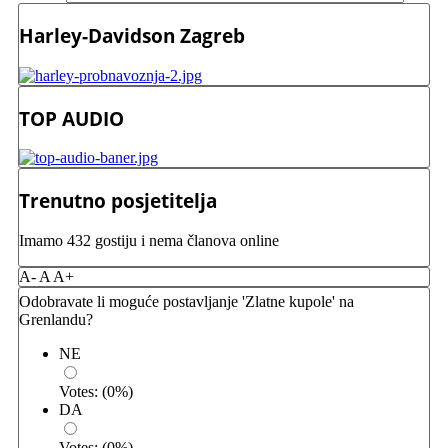
Harley-Davidson Zagreb
TOP AUDIO
Trenutno posjetitelja
Imamo 432 gostiju i nema članova online
A-
A
A+
Odobravate li moguće postavljanje 'Zlatne kupole' na
Grenlandu?
NE
Votes:
(
0
%)
DA
Votes:
(
0
%)