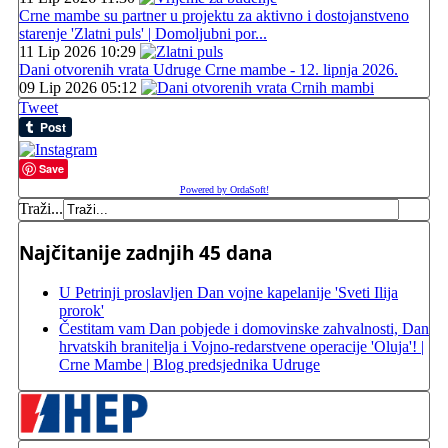
Crne mambe su partner u projektu za aktivno i dostojanstveno
starenje 'Zlatni puls' | Domoljubni por...
11 Lip 2026 10:29
Dani otvorenih vrata Udruge Crne mambe - 12. lipnja 2026.
09 Lip 2026 05:12
Tweet
Save
Powered by OrdaSoft!
Traži...
Najčitanije zadnjih 45 dana
U Petrinji proslavljen Dan vojne kapelanije 'Sveti Ilija
prorok'
Čestitam vam Dan pobjede i domovinske zahvalnosti, Dan
hrvatskih branitelja i Vojno-redarstvene operacije 'Oluja'! |
Crne Mambe | Blog predsjednika Udruge