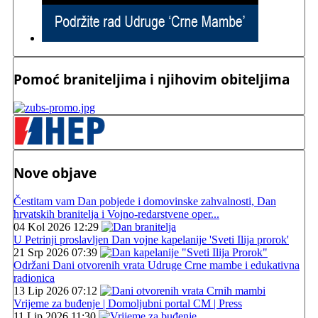
Pomoć braniteljima i njihovim obiteljima
Nove objave
Čestitam vam Dan pobjede i domovinske zahvalnosti, Dan
hrvatskih branitelja i Vojno-redarstvene oper...
04 Kol 2026 12:29
U Petrinji proslavljen Dan vojne kapelanije 'Sveti Ilija prorok'
21 Srp 2026 07:39
Održani Dani otvorenih vrata Udruge Crne mambe i edukativna
radionica
13 Lip 2026 07:12
Vrijeme za buđenje | Domoljubni portal CM | Press
11 Lip 2026 11:30