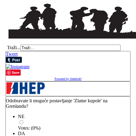
Traži...
Tweet
Save
Powered by OrdaSoft!
Odobravate li moguće postavljanje 'Zlatne kupole' na
Grenlandu?
NE
Votes:
(
0
%)
DA