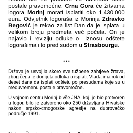
postale pravomoćne,
Crna Gora
će žrtvama
logora
Morinj
morati isplatiti oko 1,430.000
eura. Odvjetnik logoraša iz Morinja
Zdravko
Begović
je rekao za list Dan da je isplata u
velikom broju predmeta već počela. On je
najavio i reviziju odluke o iznosu odštete
logorašima i to pred sudom u
Strasbourgu
.
...
Država je usvojila skoro sve tužbene zahtjeve žrtava,
zbog čega je donijeta odluka o isplati. Vlada ima rok od
deset dana da isplati odštetu po presudama koje su u
međuvremenu postale pravomoćne.
U vojnom centru Morinj bivše JNA, koji je bio pretvoren
u logor, bilo je zatvoreno oko 250 državljana Hrvatske
nakon srpsko-crnogorske agresije na dubrovačko
područje 1991.