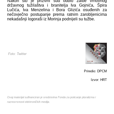
Nakon što je prizivni sud odbio žalbe Vrhovnog
državnog tužilaštva i branitelja Iva Gojnića, Špira
Lučića, Iva Menzelina i Bora Glizića osuđenih za
nečovječno postupanje prema ratnim zarobljenicima
nekadašnji logoraši iz Morinja podnijeli su tužbe.
Foto: Twitter
Priredio: DPCM
Izvor: HRT
Ovaj materijal sufinanciran je sredstvima Fonda za poticanje pluralizma i
raznovrsnosti elektroničkih medija.