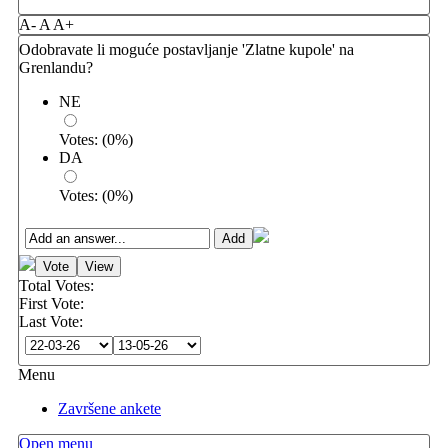
A-
A
A+
Odobravate li moguće postavljanje 'Zlatne kupole' na
Grenlandu?
NE
Votes:
(
0
%)
DA
Votes:
(
0
%)
Total Votes:
First Vote:
Last Vote:
Menu
Završene ankete
Open menu