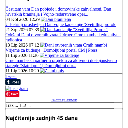
Čestitam vam Dan pobjede i domovinske zahvalnosti, Dan
hrvatskih branitelja i Vojno-redarstvene oper...
04 Kol 2026 12:29
U Petrinji proslavljen Dan vojne kapelanije 'Sveti Ilija prorok'
21 Srp 2026 07:39
Održani Dani otvorenih vrata Udruge Crne mambe i edukativna
radionica
13 Lip 2026 07:12
Vrijeme za buđenje | Domoljubni portal CM | Press
11 Lip 2026 11:30
Crne mambe su partner u projektu za aktivno i dostojanstveno
starenje 'Zlatni puls' | Domoljubni por...
11 Lip 2026 10:29
Tweet
Save
Powered by OrdaSoft!
Traži...
Najčitanije zadnjih 45 dana