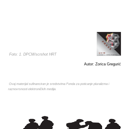
Foto: 1. DPCM/scrshot HRT
Autor: Zorica Gregurić
Ovaj materijal sufinanciran je sredstvima Fonda za poticanje pluralizma i
raznovrsnosti elektroničkih medija.