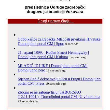
predsjednica Udruge zagrebački
dragovoljci branitelji Vukovara
Drugi upravo čitaju...
Odbojkašice zagrebačke Mladosti prvakinje Hrvatske |
Domoljubni portal CM | Sport
0 seconds
21. srpanj 1899. - Rođen Ernest Hemingway |
Domoljubni portal CM | Kultura
3 seconds ago
MLADIĆ IZ LIKE | Domoljubni portal CM |
Domoljubno pero
18 seconds ago
Stjepan Radić dobio svoju ulicu u Pragu | Domoljubni
portal CM | Press
19 seconds ago
Zločini se ne zaboravljaju: SABORSKO
(12.11.1991.) | Domoljubni portal CM | U vihoru rata
29 seconds ago