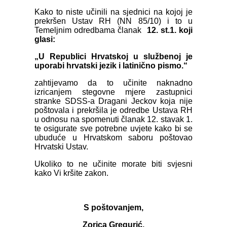
Kako to niste učinili na sjednici na kojoj je
prekršen Ustav RH (NN 85/10) i to u
Temeljnim odredbama članak
12. st.1. koji
glasi:
„U Republici Hrvatskoj u službenoj je
uporabi hrvatski jezik i latinično pismo.“
zahtijevamo da to učinite naknadno
izricanjem stegovne mjere zastupnici
stranke SDSS-a Dragani Jeckov koja nije
poštovala i prekršila je odredbe Ustava RH
u odnosu na spomenuti članak 12. stavak 1.
te osigurate sve potrebne uvjete kako bi se
ubuduće u Hrvatskom saboru poštovao
Hrvatski Ustav.
Ukoliko to ne učinite morate biti svjesni
kako Vi kršite zakon.
S poštovanjem,
Zorica Gregurić,