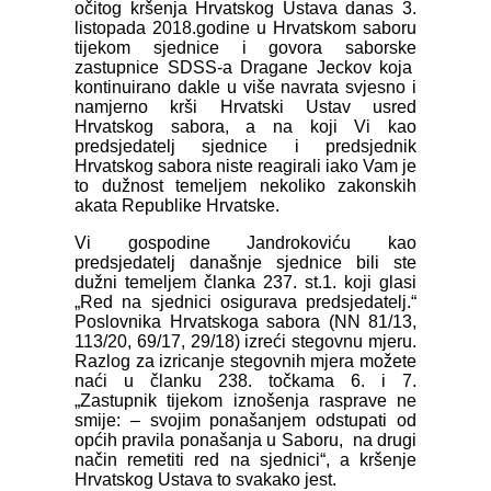
očitog kršenja Hrvatskog Ustava danas 3.
listopada 2018.godine u Hrvatskom saboru
tijekom sjednice i govora saborske
zastupnice SDSS-a Dragane Jeckov koja
kontinuirano dakle u više navrata svjesno i
namjerno krši Hrvatski Ustav usred
Hrvatskog sabora, a na koji Vi kao
predsjedatelj sjednice i predsjednik
Hrvatskog sabora niste reagirali iako Vam je
to dužnost temeljem nekoliko zakonskih
akata Republike Hrvatske.
Vi gospodine Jandrokoviću kao
predsjedatelj današnje sjednice bili ste
dužni temeljem članka 237. st.1. koji glasi
„Red na sjednici osigurava predsjedatelj.“
Poslovnika Hrvatskoga sabora (NN 81/13,
113/20, 69/17, 29/18) izreći stegovnu mjeru.
Razlog za izricanje stegovnih mjera možete
naći u članku 238. točkama 6. i 7.
„Zastupnik tijekom iznošenja rasprave ne
smije: – svojim ponašanjem odstupati od
općih pravila ponašanja u Saboru, na drugi
način remetiti red na sjednici“, a kršenje
Hrvatskog Ustava to svakako jest.