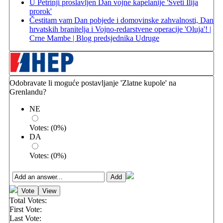
U Petrinji proslavljen Dan vojne kapelanije 'Sveti Ilija
prorok'
Čestitam vam Dan pobjede i domovinske zahvalnosti, Dan
hrvatskih branitelja i Vojno-redarstvene operacije 'Oluja'! |
Crne Mambe | Blog predsjednika Udruge
Odobravate li moguće postavljanje 'Zlatne kupole' na
Grenlandu?
NE
Votes:
(
0
%)
DA
Votes:
(
0
%)
Total Votes:
First Vote:
Last Vote: