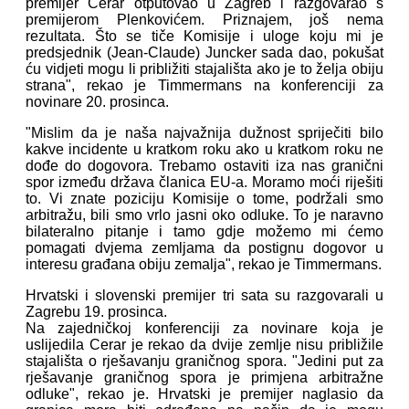
premijer Cerar otputovao u Zagreb i razgovarao s
premijerom Plenkovićem. Priznajem, još nema
rezultata. Što se tiče Komisije i uloge koju mi je
predsjednik (Jean-Claude) Juncker sada dao, pokušat
ću vidjeti mogu li približiti stajališta ako je to želja obiju
strana", rekao je Timmermans na konferenciji za
novinare 20. prosinca.
"Mislim da je naša najvažnija dužnost spriječiti bilo
kakve incidente u kratkom roku ako u kratkom roku ne
dođe do dogovora. Trebamo ostaviti iza nas granični
spor između država članica EU-a. Moramo moći riješiti
to. Vi znate poziciju Komisije o tome, podržali smo
arbitražu, bili smo vrlo jasni oko odluke. To je naravno
bilateralno pitanje i tamo gdje možemo mi ćemo
pomagati dvjema zemljama da postignu dogovor u
interesu građana obiju zemalja", rekao je Timmermans.
Hrvatski i slovenski premijer tri sata su razgovarali u
Zagrebu 19. prosinca.
Na zajedničkoj konferenciji za novinare koja je
uslijedila Cerar je rekao da dvije zemlje nisu približile
stajališta o rješavanju graničnog spora. "Jedini put za
rješavanje graničnog spora je primjena arbitražne
odluke", rekao je. Hrvatski je premijer naglasio da