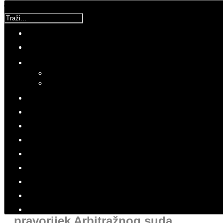
Traži...
Molimo ocijenite
DPCM
Srijeda, 03 Siječanj 2018 16:41
Hitovi: 2372
PRESS
UCM
Glasnogovornica EK: Komisija
ostaje spremna pridonijeti ili
olakšati proces kako bi se što
bolje primijenio konačni
pravorijek Arbitražnog suda