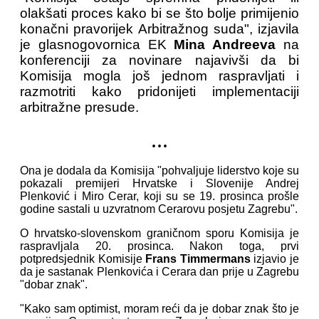
olakšati proces kako bi se što bolje primijenio
konačni pravorijek Arbitražnog suda", izjavila
je glasnogovornica EK
Mina Andreeva
na
konferenciji za novinare najavivši da bi
Komisija mogla još jednom raspravljati i
razmotriti kako pridonijeti implementaciji
arbitražne presude.
...
Ona je dodala da Komisija "pohvaljuje liderstvo koje su
pokazali premijeri Hrvatske i Slovenije Andrej
Plenković i Miro Cerar, koji su se 19. prosinca prošle
godine sastali u uzvratnom Cerarovu posjetu Zagrebu".
O hrvatsko-slovenskom graničnom sporu Komisija je
raspravljala 20. prosinca. Nakon toga, prvi
potpredsjednik Komisije
Frans Timmermans
izjavio je
da je sastanak Plenkovića i Cerara dan prije u Zagrebu
"dobar znak".
"Kako sam optimist, moram reći da je dobar znak što je