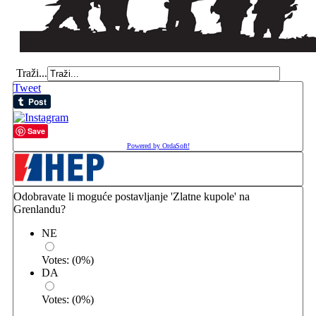
Traži...
Tweet
Save
Powered by OrdaSoft!
Odobravate li moguće postavljanje 'Zlatne kupole' na
Grenlandu?
NE
Votes:
(
0
%)
DA
Votes:
(
0
%)