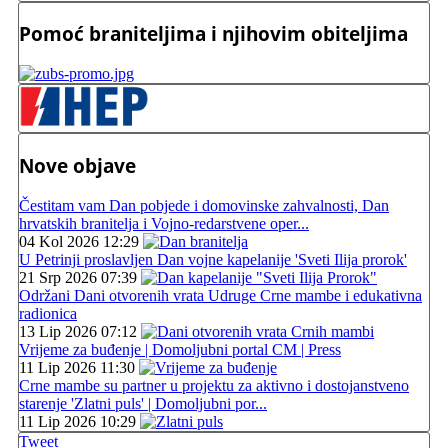
Pomoć braniteljima i njihovim obiteljima
Nove objave
Čestitam vam Dan pobjede i domovinske zahvalnosti, Dan
hrvatskih branitelja i Vojno-redarstvene oper...
04 Kol 2026 12:29
U Petrinji proslavljen Dan vojne kapelanije 'Sveti Ilija prorok'
21 Srp 2026 07:39
Održani Dani otvorenih vrata Udruge Crne mambe i edukativna
radionica
13 Lip 2026 07:12
Vrijeme za buđenje | Domoljubni portal CM | Press
11 Lip 2026 11:30
Crne mambe su partner u projektu za aktivno i dostojanstveno
starenje 'Zlatni puls' | Domoljubni por...
11 Lip 2026 10:29
Tweet