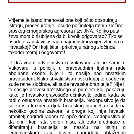
Vrijeme je jasno imenovati one koji očito opstruiraju
istragu, procesuiranje i osude počinitelja ratnih zločina
srpskog-crnogorskog agresora i tzv JNA. Koliko puta
žrtva mora biti ubijena da bi krvnik odgovarao? Tko se
usuđuje zaustaviti istragu najmonstruoznijeg zločina u
Hrvatskoj? Oni koji štite i prikrivaju ratnog zločinca
također moraju odgovarati!
U državnom odvjetništvu u Vukovaru, ali ne samo u
Vukovaru, u policiji, u pravosudnim tijelima rade
abolirane osobe. Nije li to nasilje nad hrvatskim
pravosuđem. Kako shvatit stvarnost u kojoj te osobe ne
sude ratne zločince, ali sude hrvatske branitelje? Nije li
to nasilje pravosuđa? Mnogo je primjera koji pokazuju
kako je hrvatsko pravosuđe učinkovito jedino kada se
radi o osudama hrvatskih branitelja. Nedopustivo je da
se za ista kaznena djela hrvatskog branitelja osudi na
nekoliko godina zatvora, a onoga koji nije hrvatski
branitelj nagradi radom za opće dobro. Nedopustivo je
da oni koji rata vidjeli nisu, ali zato prednjače u
difamiranju branitelja te nasrću na istinu o
Domovinskom ratu, bivaju nagrađeni ublaženim