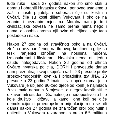
tuđe ruke i sada 27 godina nakon što smo stali u
obranu i obranili Hrvatsku državu, ponovno ustajemo u
zaštitu naših prijatelja i suboraca čije su kosti na
Ovčari, čije su kosti diljem Vukovara i okolice na
znanim i neznanim mjestima. Moralna nam je to i
civilizacijska obveza ne samo prema njima nego i
nama, a osobito prema njihovim obiteljima koje tada
postadoše i naše.
Nakon 27 godina od stravičnog pokolja na Ovčari,
zločina nezapamćenog na tlu ovog kontinenta gdje su
teški ranjenici iznošeni na nosilima, mučeni,
izmasakrirani i likvidirani, Hrvatska nema niti jednu
osudu nalogodavca. Nakon 23 godine od otkrića
Ovčare hrvatska policija, DORH i pravosuđe danas
nam prezentiraju svoj uspješan rad – 23 presude protiv
srpsko-crnogorskih krvnika i pripadnika tzv JNA. 23
presude u 23 godine? Imate li vi uopće srama, jer u
Vukovaru je ubijeno 86-toro djece od kojih je najmlađa
žrtva imala nepunih 6 mjeseci, a njegov krvnik niti je
otkriven niti osuđen. Sramotno je i nedopustivo za bilo
koje društvo i državu, a kamoli one koji se diče
demokracijom i proeuropskom orijentacijom da se niti
danas nakon 27 godina ne zna točan broj poginulih i
ubijenih u Vukovaru razaranom s preko 6,5 milijuna