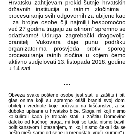
Hrvatsku zahtijevam prekid šutnje hrvatskih
državnih institucija o ratnim zločinima i
procesuiranju svih odgovornih za ubijene kao
i za brojne osobe čiji najmiliji bespomoćno
već 27 godina tragaju za istinom“ spremno se
odazivamo! Udruga zagrebački dragovoljci
branitelji Vukovara daje punu podršku
organizatorima prosvjeda protiv sporog
procesuiranja ratnih zločina u kojem ćemo
aktivno sudjelovati 13. listopada 2018. godine
u 14 sati.
...
Obveza svake poštene osobe jest stati u zaštitu i biti
glas onima koji su spremno otišli braniti svoj dom,
obitelj i vrednote koje počivaju na kršćanstvu, a su
duboko upisane u hrvatsko biće. Stoga mi koji nismo
kalkulirali kada je trebalo stati u zaštitu Domovine
daleko od kućnog praga, mi koji se tada nismo bavili
politikanstvom i otezanjem, mi koji nismo čekali da se
nešto riješi samo od sebe ili prepuštali „vrući krumpir“ u