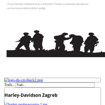
Ovaj materijal sufinanciran je sredstvima Fonda za poticanje pluralizma i
raznovrsnosti elektroničkih medija.
Traži...
Harley-Davidson Zagreb