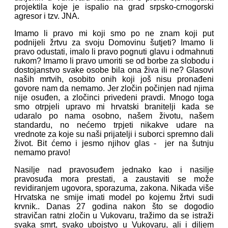
projektila koje je ispalio na grad srpsko-crnogorski
agresor i tzv. JNA.
Imamo li pravo mi koji smo po ne znam koji put
podnijeli žrtvu za svoju Domovinu šutjeti? Imamo li
pravo odustati, imalo li pravo pognuti glavu i odmahnuti
rukom? Imamo li pravo umoriti se od borbe za slobodu i
dostojanstvo svake osobe bila ona živa ili ne? Glasovi
naših mrtvih, osobito onih koji još nisu pronađeni
govore nam da nemamo. Jer zločin počinjen nad njima
nije osuđen, a zločinci privedeni pravdi. Mnogo toga
smo otrpjeli upravo mi hrvatski branitelji kada se
udaralo po nama osobno, našem životu, našem
standardu, no nećemo trpjeti nikakve udare na
vrednote za koje su naši prijatelji i suborci spremno dali
život. Bit ćemo i jesmo njihov glas - jer na šutnju
nemamo pravo!
Nasilje nad pravosuđem jednako kao i nasilje
pravosuđa mora prestati, a zaustaviti se može
revidiranjem ugovora, sporazuma, zakona. Nikada više
Hrvatska ne smije imati model po kojemu žrtvi sudi
krvnik.. Danas 27 godina nakon što se dogodio
stravičan ratni zločin u Vukovaru, tražimo da se istraži
svaka smrt, svako ubojstvo u Vukovaru, ali i diljem