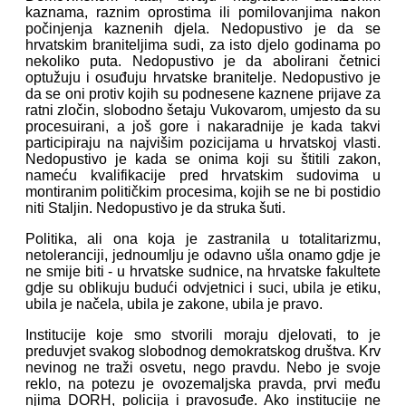
kaznama, raznim oprostima ili pomilovanjima nakon
počinjenja kaznenih djela. Nedopustivo je da se
hrvatskim braniteljima sudi, za isto djelo godinama po
nekoliko puta. Nedopustivo je da abolirani četnici
optužuju i osuđuju hrvatske branitelje. Nedopustivo je
da se oni protiv kojih su podnesene kaznene prijave za
ratni zločin, slobodno šetaju Vukovarom, umjesto da su
procesuirani, a još gore i nakaradnije je kada takvi
participiraju na najvišim pozicijama u hrvatskoj vlasti.
Nedopustivo je kada se onima koji su štitili zakon,
nameću kvalifikacije pred hrvatskim sudovima u
montiranim političkim procesima, kojih se ne bi postidio
niti Staljin. Nedopustivo je da struka šuti.
Politika, ali ona koja je zastranila u totalitarizmu,
netoleranciji, jednoumlju je odavno ušla onamo gdje je
ne smije biti - u hrvatske sudnice, na hrvatske fakultete
gdje su oblikuju budući odvjetnici i suci, ubila je etiku,
ubila je načela, ubila je zakone, ubila je pravo.
Institucije koje smo stvorili moraju djelovati, to je
preduvjet svakog slobodnog demokratskog društva. Krv
nevinog ne traži osvetu, nego pravdu. Nebo je svoje
reklo, na potezu je ovozemaljska pravda, prvi među
njima DORH, policija i pravosuđe. Ako institucije ne