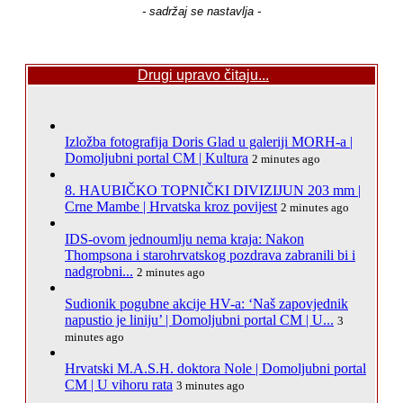
- sadržaj se nastavlja -
Drugi upravo čitaju...
Izložba fotografija Doris Glad u galeriji MORH-a |
Domoljubni portal CM | Kultura
2 minutes ago
8. HAUBIČKO TOPNIČKI DIVIZIJUN 203 mm |
Crne Mambe | Hrvatska kroz povijest
2 minutes ago
IDS-ovom jednoumlju nema kraja: Nakon
Thompsona i starohrvatskog pozdrava zabranili bi i
nadgrobni...
2 minutes ago
Sudionik pogubne akcije HV-a: ‘Naš zapovjednik
napustio je liniju’ | Domoljubni portal CM | U...
3
minutes ago
Hrvatski M.A.S.H. doktora Nole | Domoljubni portal
CM | U vihoru rata
3 minutes ago