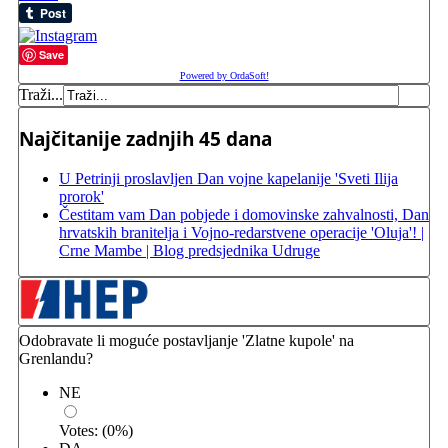
Save
Powered by OrdaSoft!
Traži...
Najčitanije zadnjih 45 dana
U Petrinji proslavljen Dan vojne kapelanije 'Sveti Ilija
prorok'
Čestitam vam Dan pobjede i domovinske zahvalnosti, Dan
hrvatskih branitelja i Vojno-redarstvene operacije 'Oluja'! |
Crne Mambe | Blog predsjednika Udruge
Odobravate li moguće postavljanje 'Zlatne kupole' na
Grenlandu?
NE
Votes:
(
0
%)