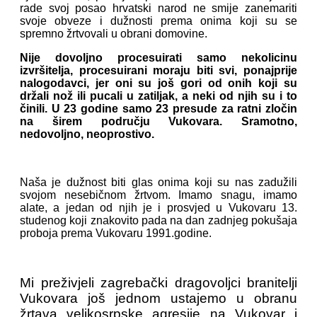
rade svoj posao hrvatski narod ne smije zanemariti
svoje obveze i dužnosti prema onima koji su se
spremno žrtvovali u obrani domovine.
Nije dovoljno procesuirati samo nekolicinu
izvršitelja, procesuirani moraju biti svi, ponajprije
nalogodavci, jer oni su još gori od onih koji su
držali nož ili pucali u zatiljak, a neki od njih su i to
činili. U 23 godine samo 23 presude za ratni zločin
na širem području Vukovara. Sramotno,
nedovoljno, neoprostivo.
Naša je dužnost biti glas onima koji su nas zadužili
svojom nesebičnom žrtvom. Imamo snagu, imamo
alate, a jedan od njih je i prosvjed u Vukovaru 13.
studenog koji znakovito pada na dan zadnjeg pokušaja
proboja prema Vukovaru 1991.godine.
Mi preživjeli zagrebački dragovoljci branitelji
Vukovara još jednom ustajemo u obranu
žrtava velikosrpske agresije na Vukovar i