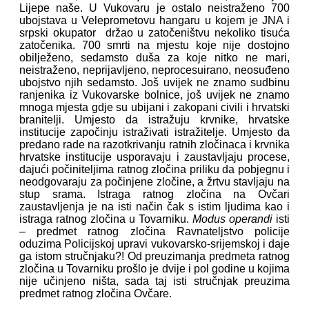
Lijepe naše. U Vukovaru je ostalo neistraženo 700
ubojstava u Veleprometovu hangaru u kojem je JNA i
srpski okupator držao u zatočeništvu nekoliko tisuća
zatočenika. 700 smrti na mjestu koje nije dostojno
obilježeno, sedamsto duša za koje nitko ne mari,
neistraženo, neprijavljeno, neprocesuirano, neosuđeno
ubojstvo njih sedamsto. Još uvijek ne znamo sudbinu
ranjenika iz Vukovarske bolnice, još uvijek ne znamo
mnoga mjesta gdje su ubijani i zakopani civili i hrvatski
branitelji. Umjesto da istražuju krvnike, hrvatske
institucije započinju istraživati istražitelje. Umjesto da
predano rade na razotkrivanju ratnih zločinaca i krvnika
hrvatske institucije usporavaju i zaustavljaju procese,
dajući počiniteljima ratnog zločina priliku da pobjegnu i
neodgovaraju za počinjene zločine, a žrtvu stavljaju na
stup srama. Istraga ratnog zločina na Ovčari
zaustavljenja je na isti način čak s istim ljudima kao i
istraga ratnog zločina u Tovarniku.
Modus operandi
isti
– predmet ratnog zločina Ravnateljstvo policije
oduzima Policijskoj upravi vukovarsko-srijemskoj i daje
ga istom stručnjaku?! Od preuzimanja predmeta ratnog
zločina u Tovarniku prošlo je dvije i pol godine u kojima
nije učinjeno ništa, sada taj isti stručnjak preuzima
predmet ratnog zločina Ovčare.