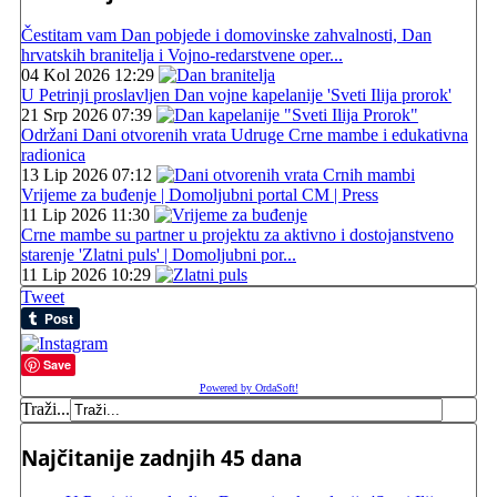
Čestitam vam Dan pobjede i domovinske zahvalnosti, Dan
hrvatskih branitelja i Vojno-redarstvene oper...
04 Kol 2026 12:29
U Petrinji proslavljen Dan vojne kapelanije 'Sveti Ilija prorok'
21 Srp 2026 07:39
Održani Dani otvorenih vrata Udruge Crne mambe i edukativna
radionica
13 Lip 2026 07:12
Vrijeme za buđenje | Domoljubni portal CM | Press
11 Lip 2026 11:30
Crne mambe su partner u projektu za aktivno i dostojanstveno
starenje 'Zlatni puls' | Domoljubni por...
11 Lip 2026 10:29
Tweet
Save
Powered by OrdaSoft!
Traži...
Najčitanije zadnjih 45 dana