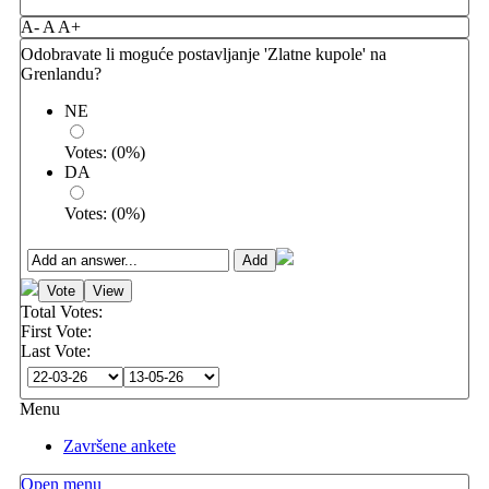
A-
A
A+
Odobravate li moguće postavljanje 'Zlatne kupole' na
Grenlandu?
NE
Votes:
(
0
%)
DA
Votes:
(
0
%)
Total Votes:
First Vote:
Last Vote:
Menu
Završene ankete
Open menu