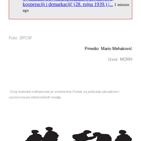
kooperaciji i demarkaciji' (28. rujna 1939.) |...
1 minute
ago
Foto: DPCM
Priredio: Mario Mehaković
Izvor: MORH
Ovaj materijal sufinanciran je sredstvima Fonda za poticanje pluralizma i
raznovrsnosti elektroničkih medija.