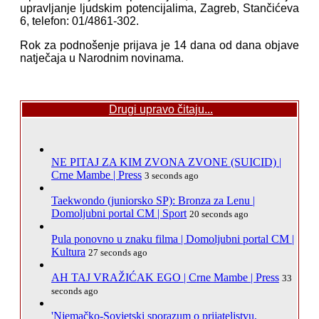
upravljanje ljudskim potencijalima, Zagreb, Stančićeva
6, telefon: 01/4861-302.
Rok za podnošenje prijava je 14 dana od dana objave
natječaja u Narodnim novinama.
Drugi upravo čitaju...
NE PITAJ ZA KIM ZVONA ZVONE (SUICID) |
Crne Mambe | Press
3 seconds ago
Taekwondo (juniorsko SP): Bronza za Lenu |
Domoljubni portal CM | Sport
20 seconds ago
Pula ponovno u znaku filma | Domoljubni portal CM |
Kultura
27 seconds ago
AH TAJ VRAŽIĆAK EGO | Crne Mambe | Press
33
seconds ago
'Njemačko-Sovjetski sporazum o prijateljstvu,