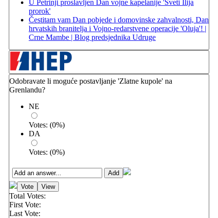
U Petrinji proslavljen Dan vojne kapelanije 'Sveti Ilija
prorok'
Čestitam vam Dan pobjede i domovinske zahvalnosti, Dan
hrvatskih branitelja i Vojno-redarstvene operacije 'Oluja'! |
Crne Mambe | Blog predsjednika Udruge
Odobravate li moguće postavljanje 'Zlatne kupole' na
Grenlandu?
NE
Votes:
(
0
%)
DA
Votes:
(
0
%)
Total Votes:
First Vote:
Last Vote: