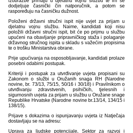
izobrazbe primaju u djelatnu vojnu službu te im se
dodjeljuje časnički čin natporučnik, a potom se
raspoređuju na časničku dužnost.
Položeni državni stručni ispit nije uvjet za prijam u
djelatnu vojnu službu. Naime, kandidati koji nisu
položili državni stručni ispit, bit će po prijmu u službu
upućeni na obavljanje pripravničkog staža i polaganje
državnog stručnog ispita u skladu s važećim propisima
te o trošku Ministarstva obrane.
Prije upućivanja na osposobljavanje, kandidati prolaze
posebni odabirni postupak.
Kriteriji i postupak za utvrđivanje uvjeta propisani su
Zakonom o službi u Oružanih snaga RH (Narodne
novine, br. 73/13, 75/15, 50/16 i 30/18) i Pravilnikom o
utvrđivanju zdravstvenih, psihičkih, tjelesnih i
sigurnosnih uvjeta za prijam u službu u Oružane snage
Republike Hrvatske (Narodne novine br.13/14, 134/15 i
138/15).
Prijave s dokazima o ispunjavanju uvjeta iz Natječaja
dostavljaju se na adresu:
Uprava za ljudske potencijale, Sektor za razvoj i