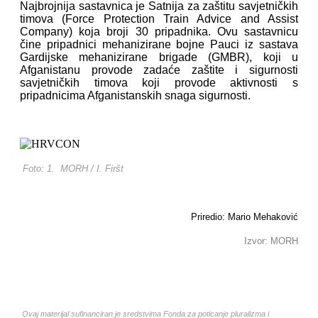
Najbrojnija sastavnica je Satnija za zaštitu savjetničkih
timova (Force Protection Train Advice and Assist
Company) koja broji 30 pripadnika. Ovu sastavnicu
čine pripadnici mehanizirane bojne Pauci iz sastava
Gardijske mehanizirane brigade (GMBR), koji u
Afganistanu provode zadaće zaštite i sigurnosti
savjetničkih timova koji provode aktivnosti s
pripadnicima Afganistanskih snaga sigurnosti.
Foto: 1. MORH / I. Firšt
Priredio: Mario Mehaković
Izvor: MORH
Ovaj materijal sufinanciran je sredstvima Fonda za poticanje pluralizma i