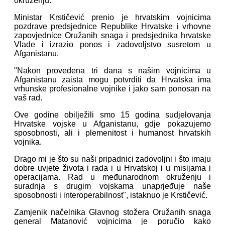
okruženju.
Ministar Krstičević prenio je hrvatskim vojnicima
pozdrave predsjednice Republike Hrvatske i vrhovne
zapovjednice Oružanih snaga i predsjednika hrvatske
Vlade i izrazio ponos i zadovoljstvo susretom u
Afganistanu.
"Nakon provedena tri dana s našim vojnicima u
Afganistanu zaista mogu potvrditi da Hrvatska ima
vrhunske profesionalne vojnike i jako sam ponosan na
vaš rad.
Ove godine obilježili smo 15 godina sudjelovanja
Hrvatske vojske u Afganistanu, gdje pokazujemo
sposobnosti, ali i plemenitost i humanost hrvatskih
vojnika.
Drago mi je što su naši pripadnici zadovoljni i što imaju
dobre uvjete života i rada i u Hrvatskoj i u misijama i
operacijama. Rad u međunarodnom okruženju i
suradnja s drugim vojskama unaprjeđuje naše
sposobnosti i interoperabilnost", istaknuo je Krstičević.
Zamjenik načelnika Glavnog stožera Oružanih snaga
general Matanović vojnicima je poručio kako