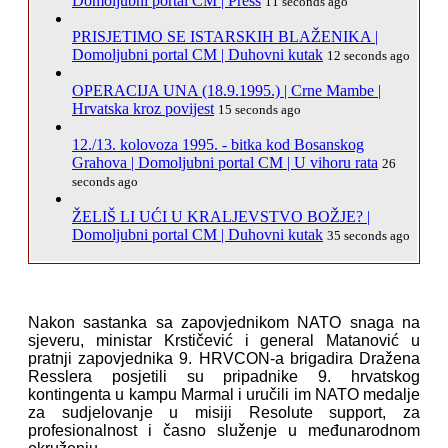
Domoljubni portal CM | Press
11 seconds ago
PRISJETIMO SE ISTARSKIH BLAŽENIKA |
Domoljubni portal CM | Duhovni kutak
12 seconds ago
OPERACIJA UNA (18.9.1995.) | Crne Mambe |
Hrvatska kroz povijest
15 seconds ago
12./13. kolovoza 1995. - bitka kod Bosanskog
Grahova | Domoljubni portal CM | U vihoru rata
26
seconds ago
ŽELIŠ LI UĆI U KRALJEVSTVO BOŽJE? |
Domoljubni portal CM | Duhovni kutak
35 seconds ago
Nakon sastanka sa zapovjednikom NATO snaga na
sjeveru, ministar Krstičević i general Matanović u
pratnji zapovjednika 9. HRVCON-a brigadira Dražena
Resslera posjetili su pripadnike 9. hrvatskog
kontingenta u kampu Marmal i uručili im NATO medalje
za sudjelovanje u misiji Resolute support, za
profesionalnost i časno služenje u međunarodnom