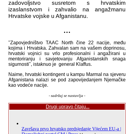
zadovoljstvo susretom s hrvatskim
izaslanstvom i zahvalio na angažmanu
Hrvatske vojske u Afganistanu.
...
"Zapovjedništvo TAAC North čine 22 nacije, među
kojima i Hrvatska. Zahvalan sam na vašem doprinosu,
hrvatski vojnici su vrlo profesionalni i angažirani u
mentoriranju i savjetovanju Afganistanskih snaga
sigurnosti", istaknuo je general Klaffus.
Naime, hrvatski kontingent u kampu Marmal na sjeveru
Afganistana nalazi se pod zapovijedanjem Njemačke
kao vodeće nacije.
- sadržaj se nastavlja -
Drugi upravo čitaju...
Završava prvo hrvatsko predsjedanje Vijećem EU-a |