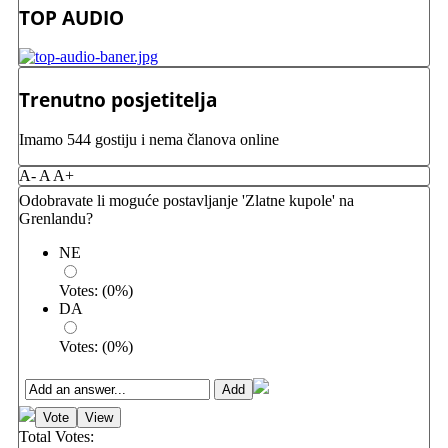
TOP AUDIO
Trenutno posjetitelja
Imamo 544 gostiju i nema članova online
A-
A
A+
Odobravate li moguće postavljanje 'Zlatne kupole' na
Grenlandu?
NE
Votes:
(
0
%)
DA
Votes:
(
0
%)
Total Votes: