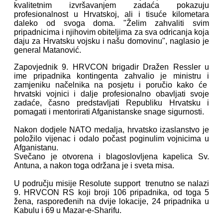
kvalitetnim izvršavanjem zadaća pokazuju
profesionalnost u Hrvatskoj, ali i tisuće kilometara
daleko od svoga doma. "Želim zahvaliti svim
pripadnicima i njihovim obiteljima za sva odricanja koja
daju za Hrvatsku vojsku i našu domovinu", naglasio je
general Matanović.
Zapovjednik 9. HRVCON brigadir Dražen Ressler u
ime pripadnika kontingenta zahvalio je ministru i
zamjeniku načelnika na posjetu i poručio kako će
hrvatski vojnici i dalje profesionalno obavljati svoje
zadaće, časno predstavljati Republiku Hrvatsku i
pomagati i mentorirati Afganistanske snage sigurnosti.
Nakon dodjele NATO medalja, hrvatsko izaslanstvo je
položilo vijenac i odalo počast poginulim vojnicima u
Afganistanu.
Svečano je otvorena i blagoslovljena kapelica Sv.
Antuna, a nakon toga održana je i sveta misa.
U području misije Resolute support trenutno se nalazi
9. HRVCON RS koji broji 106 pripadnika, od toga 5
žena, raspoređenih na dvije lokacije, 24 pripadnika u
Kabulu i 69 u Mazar-e-Sharifu.