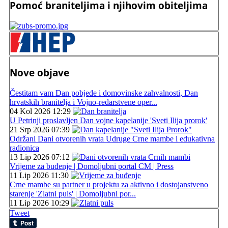
Pomoć braniteljima i njihovim obiteljima
Nove objave
Čestitam vam Dan pobjede i domovinske zahvalnosti, Dan
hrvatskih branitelja i Vojno-redarstvene oper...
04 Kol 2026 12:29
U Petrinji proslavljen Dan vojne kapelanije 'Sveti Ilija prorok'
21 Srp 2026 07:39
Održani Dani otvorenih vrata Udruge Crne mambe i edukativna
radionica
13 Lip 2026 07:12
Vrijeme za buđenje | Domoljubni portal CM | Press
11 Lip 2026 11:30
Crne mambe su partner u projektu za aktivno i dostojanstveno
starenje 'Zlatni puls' | Domoljubni por...
11 Lip 2026 10:29
Tweet