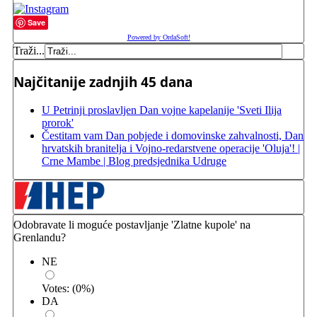
Save
Powered by OrdaSoft!
Traži...
Najčitanije zadnjih 45 dana
U Petrinji proslavljen Dan vojne kapelanije 'Sveti Ilija
prorok'
Čestitam vam Dan pobjede i domovinske zahvalnosti, Dan
hrvatskih branitelja i Vojno-redarstvene operacije 'Oluja'! |
Crne Mambe | Blog predsjednika Udruge
Odobravate li moguće postavljanje 'Zlatne kupole' na
Grenlandu?
NE
Votes:
(
0
%)
DA