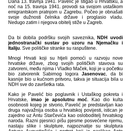
Dana 13. travnja 1941. Pavelić je stigao u Hrvatsku, a
noć na 15. travnja 1941. provodi sa svojom ustaškom
emigrantskom pratnjom u Zagrebu. Počeo je obnašati
svoje dužnosti čelnika države i proglasio vladu.
Nedugo zatim i njegova obitelj stiže u Zagreb.
Da bi dobila podršku svojih saveznika,
NDH uvodi
jednostranački sustav po uzoru na Njemačku i
Italiju
. Sve političke stranke su raspuštene.
Mnogi Hrvati koji su htjeli pomoći u razvoju nove
hrvatske države, zbog svojih političkih stavova su
zatvoreni, među njima i Vladko Maček, koji je u početku
bio zatvorenik Sabirnog logora
Jasenovac
, da bi
kasnije bio u kućnom pritvoru, takva je situacija bila u
NDH sve do završetka rata.
Kako je Pavelić bio poglavnik i Ustaškog pokreta i
Hrvatske,
imao je apsolutnu moć
. Kao dio kulta
osobnosti kojeg je stvorio, Pavelić je predstavljan kao
druga najvažnija osoba u hrvatskoj povijesti, istican je
zajedno uz Antu Starčevića kao osloboditelj hrvatskog
naroda. Razni pjesnici pišu pjesme posvećene njemu,
nastaju slike i skulpture, najpoznatije su skulptura