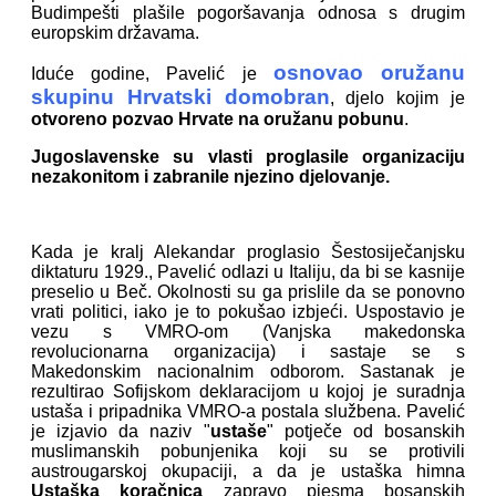
Budimpešti plašile pogoršavanja odnosa s drugim
europskim državama.
osnovao oružanu
Iduće godine, Pavelić je
skupinu Hrvatski domobran
, djelo kojim je
otvoreno pozvao Hrvate na oružanu pobunu
.
Jugoslavenske su vlasti proglasile organizaciju
nezakonitom i zabranile njezino djelovanje.
Kada je kralj Alekandar proglasio Šestosiječanjsku
diktaturu 1929., Pavelić odlazi u Italiju, da bi se kasnije
preselio u Beč. Okolnosti su ga prislile da se ponovno
vrati politici, iako je to pokušao izbjeći. Uspostavio je
vezu s VMRO-om (Vanjska makedonska
revolucionarna organizacija) i sastaje se s
Makedonskim nacionalnim odborom. Sastanak je
rezultirao Sofijskom deklaracijom u kojoj je suradnja
ustaša i pripadnika VMRO-a postala službena. Pavelić
je izjavio da naziv "
ustaše
" potječe od bosanskih
muslimanskih pobunjenika koji su se protivili
austrougarskoj okupaciji, a da je ustaška himna
Ustaška koračnica
zapravo pjesma bosanskih