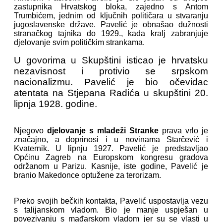
zastupnika Hrvatskog bloka, zajedno s Antom
Trumbićem, jednim od ključnih političara u stvaranju
jugoslavenske države. Pavelić je obnašao dužnosti
stranačkog tajnika do 1929., kada kralj zabranjuje
djelovanje svim političkim strankama.
U govorima u Skupštini isticao je hrvatsku
nezavisnost i protivio se srpskom
nacionalizmu. Pavelić je bio očevidac
atentata na Stjepana Radića u skupštini 20.
lipnja 1928. godine.
Njegovo
djelovanje s mladeži Stranke
prava vrlo je
značajno, a doprinosi i u novinama Starčević i
Kvaternik. U lipnju 1927. Pavelić je predstavljao
Općinu Zagreb na Europskom kongresu gradova
održanom u Parizu. Kasnije, iste godine, Pavelić je
branio Makedonce optužene za terorizam.
Preko svojih bečkih kontakta, Pavelić uspostavlja vezu
s talijanskom vladom. Bio je manje uspješan u
povezivanju s mađarskom vladom jer su se vlasti u