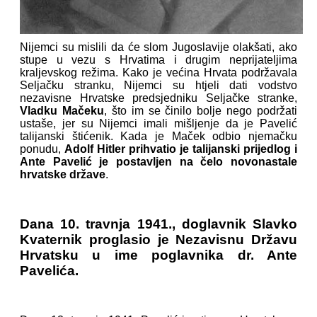
Nijemci su mislili da će slom Jugoslavije olakšati, ako
stupe u vezu s Hrvatima i drugim neprijateljima
kraljevskog režima. Kako je većina Hrvata podržavala
Seljačku stranku, Nijemci su htjeli dati vodstvo
nezavisne Hrvatske predsjedniku Seljačke stranke,
Vladku Mačeku
, što im se činilo bolje nego podržati
ustaše, jer su Nijemci imali mišljenje da je Pavelić
talijanski štićenik. Kada je Maček odbio njemačku
ponudu,
Adolf Hitler prihvatio je talijanski prijedlog i
Ante Pavelić je postavljen na čelo novonastale
hrvatske države
.
Dana 10. travnja 1941., doglavnik Slavko
Kvaternik proglasio je Nezavisnu Državu
Hrvatsku u ime poglavnika dr. Ante
Pavelića.