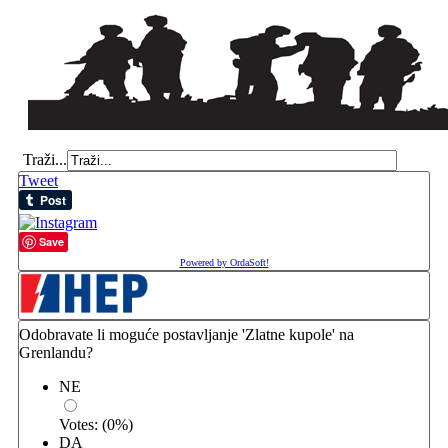
Traži...
Tweet
Save
Powered by OrdaSoft!
Odobravate li moguće postavljanje 'Zlatne kupole' na
Grenlandu?
NE
Votes:
(
0
%)
DA