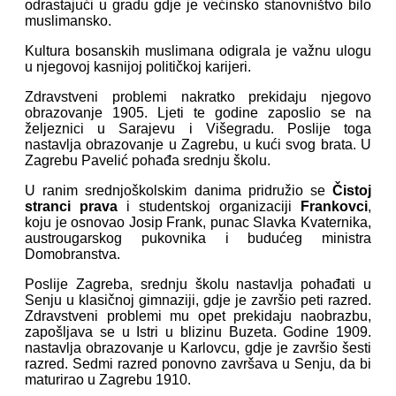
odrastajući u gradu gdje je većinsko stanovništvo bilo
muslimansko.
Kultura bosanskih muslimana odigrala je važnu ulogu
u njegovoj kasnijoj političkoj karijeri.
Zdravstveni problemi nakratko prekidaju njegovo
obrazovanje 1905. Ljeti te godine zaposlio se na
željeznici u Sarajevu i Višegradu. Poslije toga
nastavlja obrazovanje u Zagrebu, u kući svog brata. U
Zagrebu Pavelić pohađa srednju školu.
U ranim srednjoškolskim danima pridružio se
Čistoj
stranci prava
i studentskoj organizaciji
Frankovci
,
koju je osnovao Josip Frank, punac Slavka Kvaternika,
austrougarskog pukovnika i budućeg ministra
Domobranstva.
Poslije Zagreba, srednju školu nastavlja pohađati u
Senju u klasičnoj gimnaziji, gdje je završio peti razred.
Zdravstveni problemi mu opet prekidaju naobrazbu,
zapošljava se u Istri u blizinu Buzeta. Godine 1909.
nastavlja obrazovanje u Karlovcu, gdje je završio šesti
razred. Sedmi razred ponovno završava u Senju, da bi
maturirao u Zagrebu 1910.