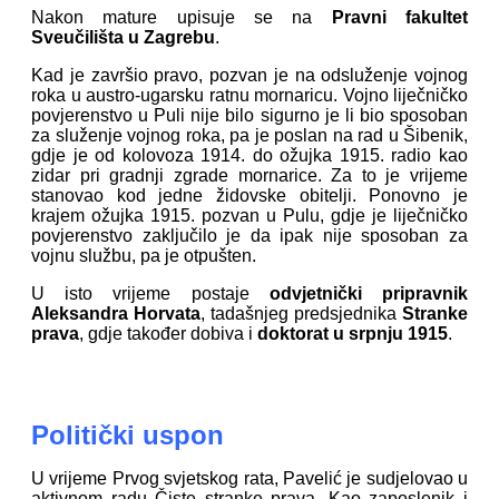
Nakon mature upisuje se na
Pravni fakultet
Sveučilišta u Zagrebu
.
Kad je završio pravo, pozvan je na odsluženje vojnog
roka u austro-ugarsku ratnu mornaricu. Vojno liječničko
povjerenstvo u Puli nije bilo sigurno je li bio sposoban
za služenje vojnog roka, pa je poslan na rad u Šibenik,
gdje je od kolovoza 1914. do ožujka 1915. radio kao
zidar pri gradnji zgrade mornarice. Za to je vrijeme
stanovao kod jedne židovske obitelji. Ponovno je
krajem ožujka 1915. pozvan u Pulu, gdje je liječničko
povjerenstvo zaključilo je da ipak nije sposoban za
vojnu službu, pa je otpušten.
U isto vrijeme postaje
odvjetnički pripravnik
Aleksandra Horvata
, tadašnjeg predsjednika
Stranke
prava
, gdje također dobiva i
doktorat u srpnju 1915
.
Politički uspon
U vrijeme Prvog svjetskog rata, Pavelić je sudjelovao u
aktivnom radu Čiste stranke prava. Kao zaposlenik i