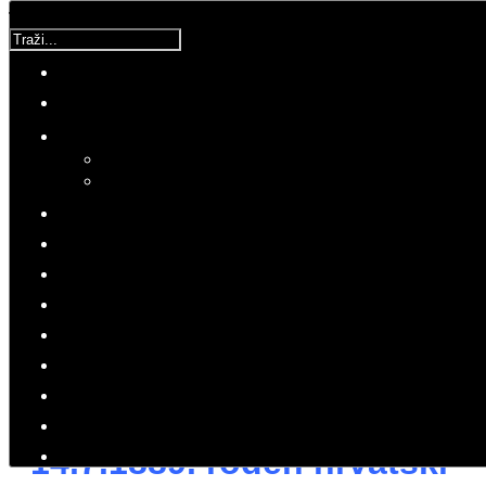
Traži...
Korisnička ocjena:
5
/
5
Molimo ocijenite
UCM
Petak, 14 Srpanj 2017 09:26
Hitovi: 22475
POVIJEST
UCM
Vođa Ustaškog pokreta, poglavnik
Nezavisne Države Hrvatske
14.7.1889. rođen hrvatski