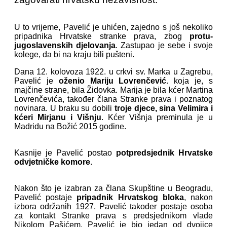
U to vrijeme, Pavelić je uhićen, zajedno s još nekoliko
pripadnika Hrvatske stranke prava, zbog
protu-
jugoslavenskih djelovanja
. Zastupao je sebe i svoje
kolege, da bi na kraju bili pušteni.
Dana 12. kolovoza 1922. u crkvi sv. Marka u Zagrebu,
Pavelić je
oženio Mariju Lovrenčević
. koja je, s
majčine strane, bila Židovka. Marija je bila kćer Martina
Lovrenčevića, također člana Stranke prava i poznatog
novinara. U braku su dobili
troje djece, sina Velimira i
kćeri Mirjanu i Višnju
. Kćer Višnja preminula je u
Madridu na Božić 2015 godine.
Kasnije je Pavelić postao
potpredsjednik Hrvatske
odvjetničke komore
.
Nakon što je izabran za člana Skupštine u Beogradu,
Pavelić postaje
pripadnik Hrvatskog bloka
, nakon
izbora održanih 1927. Pavelić također postaje osoba
za kontakt Stranke prava s predsjednikom vlade
Nikolom Pašićem. Pavelić je bio jedan od dvojice