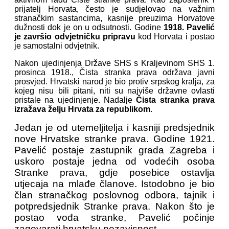
prijatelj Horvata, često je sudjelovao na važnim
stranačkim sastancima, kasnije preuzima Horvatove
dužnosti dok je on u odsutnosti. Godine
1918. Pavelić
je završio odvjetničku pripravu
kod Horvata i postao
je samostalni odvjetnik.
Nakon ujedinjenja Države SHS s Kraljevinom SHS 1.
prosinca 1918., Čista stranka prava održava javni
prosvjed. Hrvatski narod je bio protiv srpskog kralja, za
kojeg nisu bili pitani, niti su najviše državne ovlasti
pristale na ujedinjenje. Nadalje
Čista stranka prava
izražava želju Hrvata za republikom
.
Jedan je od utemeljitelja i kasniji predsjednik
nove Hrvatske stranke prava. Godine 1921.
Pavelić postaje zastupnik grada Zagreba i
uskoro postaje jedna od vodećih osoba
Stranke prava, gdje posebice ostavlja
utjecaja na mlađe članove. Istodobno je bio
član stranačkog poslovnog odbora, tajnik i
potpredsjednik Stranke prava. Nakon što je
postao vođa stranke, Pavelić počinje
zagovarati hrvatsku nezavisnost.