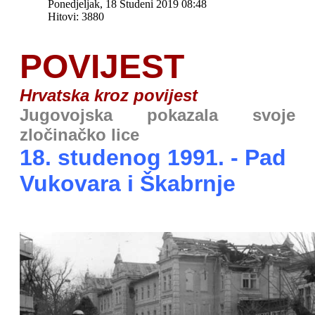
Ponedjeljak, 18 Studeni 2019 08:48
Hitovi: 3880
POVIJEST
Hrvatska kroz povijest
Jugovojska pokazala svoje
zločinačko lice
18. studenog 1991. - Pad
Vukovara i Škabrnje