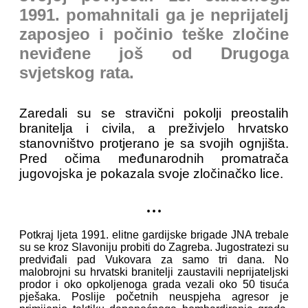
1991. pomahnitali ga je neprijatelj
zaposjeo i počinio teške zločine
neviđene još od Drugoga
svjetskog rata.
Zaredali su se stravični pokolji preostalih
branitelja i civila, a preživjelo hrvatsko
stanovništvo protjerano je sa svojih ognjišta.
Pred očima međunarodnih promatrača
jugovojska je pokazala svoje zločinačko lice.
...
Potkraj ljeta 1991. elitne gardijske brigade JNA trebale
su se kroz Slavoniju probiti do Zagreba. Jugostratezi su
predviđali pad Vukovara za samo tri dana. No
malobrojni su hrvatski branitelji zaustavili neprijateljski
prodor i oko opkoljenoga grada vezali oko 50 tisuća
pješaka. Poslije početnih neuspjeha agresor je