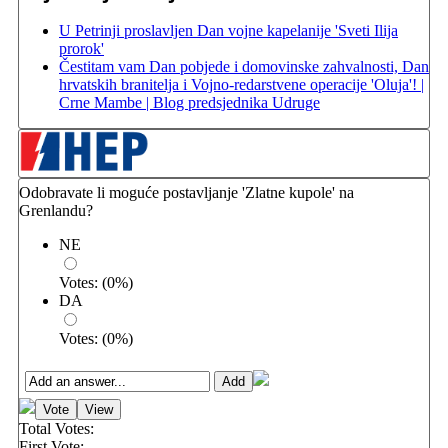
U Petrinji proslavljen Dan vojne kapelanije 'Sveti Ilija
prorok'
Čestitam vam Dan pobjede i domovinske zahvalnosti, Dan
hrvatskih branitelja i Vojno-redarstvene operacije 'Oluja'! |
Crne Mambe | Blog predsjednika Udruge
Odobravate li moguće postavljanje 'Zlatne kupole' na
Grenlandu?
NE
Votes:
(
0
%)
DA
Votes:
(
0
%)
Total Votes:
First Vote: