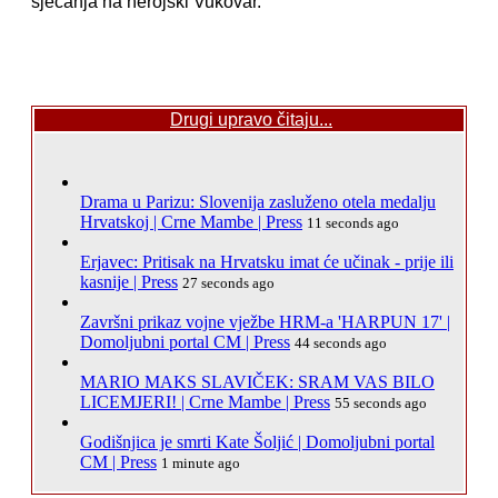
sjećanja na herojski Vukovar.
Drugi upravo čitaju...
Drama u Parizu: Slovenija zasluženo otela medalju
Hrvatskoj | Crne Mambe | Press
11 seconds ago
Erjavec: Pritisak na Hrvatsku imat će učinak - prije ili
kasnije | Press
27 seconds ago
Završni prikaz vojne vježbe HRM-a 'HARPUN 17' |
Domoljubni portal CM | Press
44 seconds ago
MARIO MAKS SLAVIČEK: SRAM VAS BILO
LICEMJERI! | Crne Mambe | Press
55 seconds ago
Godišnjica je smrti Kate Šoljić | Domoljubni portal
CM | Press
1 minute ago