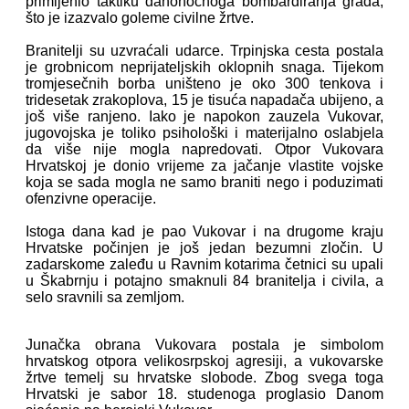
primijenio taktiku danonoćnoga bombardiranja grada,
što je izazvalo goleme civilne žrtve.
Branitelji su uzvraćali udarce. Trpinjska cesta postala
je grobnicom neprijateljskih oklopnih snaga. Tijekom
tromjesečnih borba uništeno je oko 300 tenkova i
tridesetak zrakoplova, 15 je tisuća napadača ubijeno, a
još više ranjeno. Iako je napokon zauzela Vukovar,
jugovojska je toliko psihološki i materijalno oslabjela
da više nije mogla napredovati. Otpor Vukovara
Hrvatskoj je donio vrijeme za jačanje vlastite vojske
koja se sada mogla ne samo braniti nego i poduzimati
ofenzivne operacije.
Istoga dana kad je pao Vukovar i na drugome kraju
Hrvatske počinjen je još jedan bezumni zločin. U
zadarskome zaleđu u Ravnim kotarima četnici su upali
u Škabrnju i potajno smaknuli 84 branitelja i civila, a
selo sravnili sa zemljom.
Junačka obrana Vukovara postala je simbolom
hrvatskog otpora velikosrpskoj agresiji, a vukovarske
žrtve temelj su hrvatske slobode. Zbog svega toga
Hrvatski je sabor 18. studenoga proglasio Danom