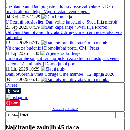
Čestitam vam Dan pobjede i domovinske zahvalnosti, Dan
hrvatskih branitelja i Vojno-redarstvene oper...
04 Kol 2026 12:29
U Petrinji proslavljen Dan vojne kapelanije 'Sveti Ilija prorok'
21 Srp 2026 07:39
Održani Dani otvorenih vrata Udruge Crne mambe i edukativna
radionica
13 Lip 2026 07:12
Vrijeme za buđenje | Domoljubni portal CM | Press
11 Lip 2026 11:30
Crne mambe su partner u projektu za aktivno i dostojanstveno
starenje 'Zlatni puls' | Domoljubni por...
11 Lip 2026 10:29
Dani otvorenih vrata Udruge Crne mambe - 12. lipnja 2026.
09 Lip 2026 05:12
Tweet
Save
Powered by OrdaSoft!
Traži...
Najčitanije zadnjih 45 dana