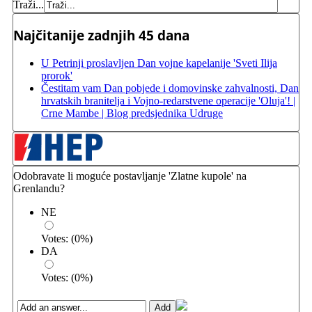
Traži...
Najčitanije zadnjih 45 dana
U Petrinji proslavljen Dan vojne kapelanije 'Sveti Ilija
prorok'
Čestitam vam Dan pobjede i domovinske zahvalnosti, Dan
hrvatskih branitelja i Vojno-redarstvene operacije 'Oluja'! |
Crne Mambe | Blog predsjednika Udruge
Odobravate li moguće postavljanje 'Zlatne kupole' na
Grenlandu?
NE
Votes:
(
0
%)
DA
Votes:
(
0
%)