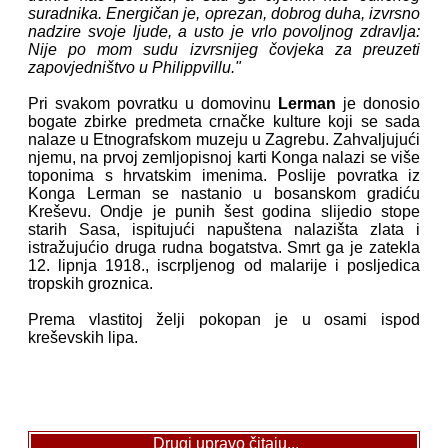
suradnika. Energičan je, oprezan, dobrog duha, izvrsno
nadzire svoje ljude, a usto je vrlo povoljnog zdravlja:
Nije po mom sudu izvrsnijeg čovjeka za preuzeti
zapovjedništvo u Philippvillu."
Pri svakom povratku u domovinu
Lerman
je donosio
bogate zbirke predmeta crnačke kulture koji se sada
nalaze u Etnografskom muzeju u Zagrebu. Zahvaljujući
njemu, na prvoj zemljopisnoj karti Konga nalazi se više
toponima s hrvatskim imenima. Poslije povratka iz
Konga Lerman se nastanio u bosanskom gradiću
Kreševu. Ondje je punih šest godina slijedio stope
starih Sasa, ispitujući napuštena nalazišta zlata i
istražujućio druga rudna bogatstva. Smrt ga je zatekla
12. lipnja 1918., iscrpljenog od malarije i posljedica
tropskih groznica.
Prema vlastitoj želji pokopan je u osami ispod
kreševskih lipa.
Drugi upravo čitaju...