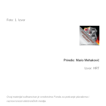
Foto: 1. Izvor
Priredio: Mario Mehaković
Izvor: HRT
Ovaj materijal sufinanciran je sredstvima Fonda za poticanje pluralizma i
raznovrsnosti elektroničkih medija.