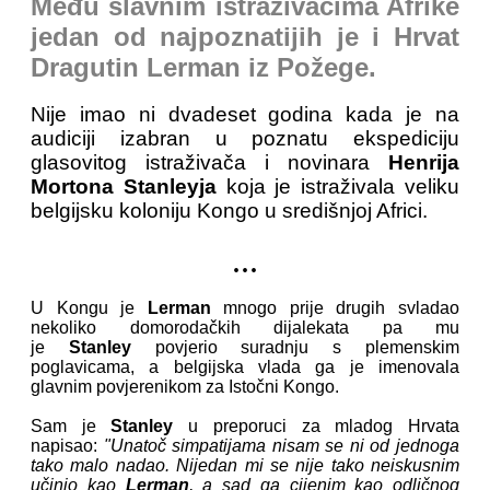
Među slavnim istraživačima Afrike
jedan od najpoznatijih je i Hrvat
Dragutin Lerman iz Požege.
Nije imao ni dvadeset godina kada je na
audiciji izabran u poznatu ekspediciju
glasovitog istraživača i novinara
Henrija
Mortona Stanleyja
koja je istraživala veliku
belgijsku koloniju Kongo u središnjoj Africi.
...
U Kongu je
Lerman
mnogo prije drugih svladao
nekoliko domorodačkih dijalekata pa mu
je
Stanley
povjerio suradnju s plemenskim
poglavicama, a belgijska vlada ga je imenovala
glavnim povjerenikom za Istočni Kongo.
Sam je
Stanley
u preporuci za mladog Hrvata
napisao:
"Unatoč simpatijama nisam se ni od jednoga
tako malo nadao. Nijedan mi se nije tako neiskusnim
učinio kao
Lerman
, a sad ga cijenim kao odličnog