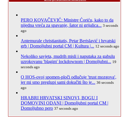
PERO KOVAČEVIĆ: Ministre Ćoriću, kako to da
nijedna vreća za spavanje, šator ni grijalica...
3 seconds
ago
Antemurale christianitatis, Petar Berislavić i hrvatski
grb | Domoljubni portal CM | Kultura |...
12 seconds ago
Nekoliko savjeta, mudrih misli i naputaka za gabulu
uzrokovanu 'blagim' lockdownom | Domoljubni...
19
seconds ago
O HOS-ovoj spomen-ploči odlučuje 'trust mozgova',
jer mi smo preglupi sami dokučiti što je...
36 seconds
ago
HRABRI HRVATSKI SINOVI, BOGU I
DOMOVINI ODANI | Domoljubni portal CM |
Domoljubno pero
37 seconds ago