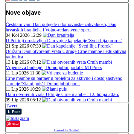
Nove objave
Čestitam vam Dan pobjede i domovinske zahvalnosti, Dan
hrvatskih branitelja i Vojno-redarstvene oper...
04 Kol 2026 12:29
U Petrinji proslavljen Dan vojne kapelanije 'Sveti Ilija prorok'
21 Srp 2026 07:39
Održani Dani otvorenih vrata Udruge Crne mambe i edukativna
radionica
13 Lip 2026 07:12
Vrijeme za buđenje | Domoljubni portal CM | Press
11 Lip 2026 11:30
Crne mambe su partner u projektu za aktivno i dostojanstveno
starenje 'Zlatni puls' | Domoljubni por...
11 Lip 2026 10:29
Dani otvorenih vrata Udruge Crne mambe - 12. lipnja 2026.
09 Lip 2026 05:12
Tweet
Save
Powered by OrdaSoft!