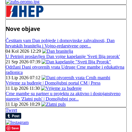
Nove objave
Čestitam vam Dan pobjede i domovinske zahvalnosti, Dan
hrvatskih branitelja i Vojno-redarstvene oper...
04 Kol 2026 12:29
U Petrinji proslavljen Dan vojne kapelanije 'Sveti Ilija prorok'
21 Srp 2026 07:39
Održani Dani otvorenih vrata Udruge Crne mambe i edukativna
radionica
13 Lip 2026 07:12
Vrijeme za buđenje | Domoljubni portal CM | Press
11 Lip 2026 11:30
Crne mambe su partner u projektu za aktivno i dostojanstveno
starenje 'Zlatni puls' | Domoljubni por...
11 Lip 2026 10:29
Tweet
Save