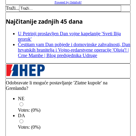
Powered by OrdaSoft!
Traži...
Najčitanije zadnjih 45 dana
U Petrinji proslavljen Dan vojne kapelanije 'Sveti Ilija
prorok'
Čestitam vam Dan pobjede i domovinske zahvalnosti, Dan
hrvatskih branitelja i Vojno-redarstvene operacije 'Oluja'! |
Crne Mambe | Blog predsjednika Udruge
Odobravate li moguće postavljanje 'Zlatne kupole' na
Grenlandu?
NE
Votes:
(
0
%)
DA
Votes:
(
0
%)