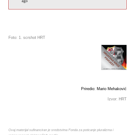
ago
Foto: 1. scrshot HRT
Priredio: Mario Mehaković
Izvor: HRT
Ovaj materijal sufinanciran je sredstvima Fonda za poticanje pluralizma i