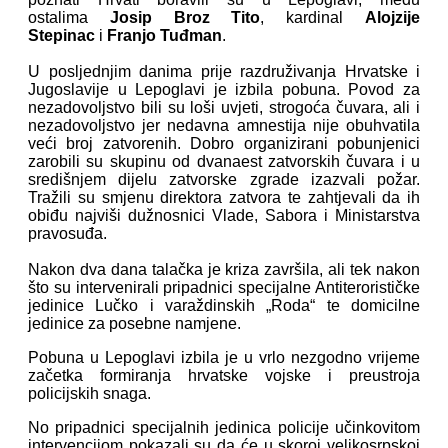
ostalima
Josip Broz Tito
, kardinal
Alojzije
Stepinac
i
Franjo Tuđman
.
U posljednjim danima prije razdruživanja Hrvatske i
Jugoslavije u Lepoglavi je izbila pobuna. Povod za
nezadovoljstvo bili su loši uvjeti, strogoća čuvara, ali i
nezadovoljstvo jer nedavna amnestija nije obuhvatila
veći broj zatvorenih. Dobro organizirani pobunjenici
zarobili su skupinu od dvanaest zatvorskih čuvara i u
središnjem dijelu zatvorske zgrade izazvali požar.
Tražili su smjenu direktora zatvora te zahtjevali da ih
obiđu najviši dužnosnici Vlade, Sabora i Ministarstva
pravosuđa.
Nakon dva dana talačka je kriza završila, ali tek nakon
što su intervenirali pripadnici specijalne Antiterorističke
jedinice Lučko i varaždinskih „Roda“ te domicilne
jedinice za posebne namjene.
Pobuna u Lepoglavi izbila je u vrlo nezgodno vrijeme
začetka formiranja hrvatske vojske i preustroja
policijskih snaga.
No pripadnici specijalnih jedinica policije učinkovitom
intervencijom pokazali su da će u skoroj velikosrpskoj