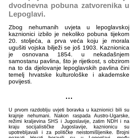
dvodnevna pobuna zatvorenika u
Lepoglavi.
Zbog nehumanih uvjeta u lepoglavskoj
kaznionici izbilo je nekoliko pobuna tijekom
20. stoljeća, a prva veća koju je morala
ugušiti vojska bilježi se još 1903. Kaznionica
je osnovana 1854. u nekadašnjem
samostanu pavlina, što je rijetkost, s obzirom
na to da djelovanje lepoglavskih pavlina čini
temelj hrvatske kulturološke i akademske
povijesti.
...
U prvom razdoblju uvjeti boravka u kaznionici bili su
krajnje nehumani. Nakon raspada Austro-Ugarske,
režimi kraljevina SHS i Jugoslavije, zatim NDH i na
kraju socijalističke Jugoslavije, kaznionicu su
upotrebljavali i za političke neistomišljenike. Brojni
poznati Hrvati boravili su u Lepoglavi, među