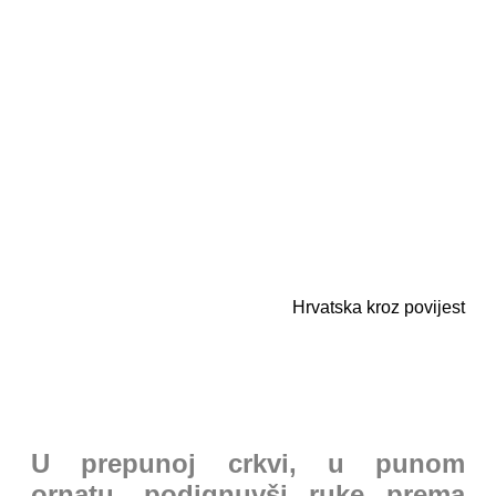
Hrvatska kroz povijest
U prepunoj crkvi, u punom
ornatu, podignuvši ruke prema