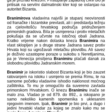
ga je priznao knezom. Pristupanje zapadnoj crkvi bio je
pritisak na servilni dalmatinski kler koji se oslanjao na
autoritet Bizanta.
Branimirova
vladavina najviši je stupanj neovisnosti
od franačke i bizantske prevlasti, ali i predstavlja težnju
za cjelovitošću hrvatskog područja pridruženjem
primorskih gradova. Bila je usmjerena i protiv mletačkih
pokušaja da se učvrste na istočnoj obali Jadrana.
Kratko vrijeme nakon dolaska kneza
Branimira
na
vlast sklopljen je s druge strane Jadrana savez protiv
Hrvata koji su ugrožavali mletačku plovidbu. Ali savez
je doživio uzastopne poraze u sukobu s Neretljanima,
pa je Venecija prisiljena
Branimiru
plaćati danak za
slobodnu plovidbu Jadranskim morem.
Branimir
je iskoristio slabost Bizanta koji je bio zauzet
ratovanjem na istoku i usmjerio se prema Rimu, te na
samome početku vladavine ishodio naklonost moćnog
zaštitnika. To mu je omogućilo da suvereno zavlada
primorskom Hrvatskom. O knezu
Branimiru
inače se
malo zna. Vladao je od 879. do 892., a iskopano je
samo nekoliko kamenih spomenika s uklesanim
njegovim imenom. Ipak,
Branimir
je bio prvi, a dugo i
jedini hrvatski vladar za kojeg se znalo kako mu se