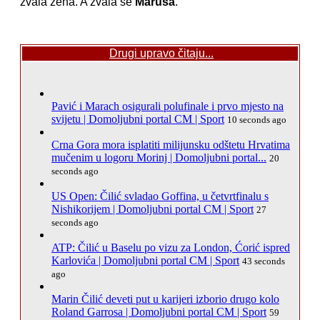
zvala žena. A zvala se
Maruša
.
Drugi upravo čitaju...
Pavić i Marach osigurali polufinale i prvo mjesto na
svijetu | Domoljubni portal CM | Sport
10 seconds ago
Crna Gora mora isplatiti milijunsku odštetu Hrvatima
mučenim u logoru Morinj | Domoljubni portal...
20
seconds ago
US Open: Čilić svladao Goffina, u četvrtfinalu s
Nishikorijem | Domoljubni portal CM | Sport
27
seconds ago
ATP: Čilić u Baselu po vizu za London, Ćorić ispred
Karlovića | Domoljubni portal CM | Sport
43 seconds
ago
Marin Čilić deveti put u karijeri izborio drugo kolo
Roland Garrosa | Domoljubni portal CM | Sport
59