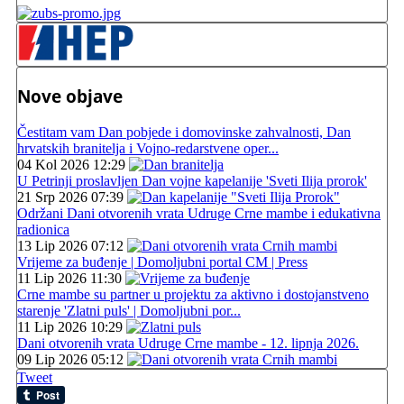
Nove objave
Čestitam vam Dan pobjede i domovinske zahvalnosti, Dan
hrvatskih branitelja i Vojno-redarstvene oper...
04 Kol 2026 12:29
U Petrinji proslavljen Dan vojne kapelanije 'Sveti Ilija prorok'
21 Srp 2026 07:39
Održani Dani otvorenih vrata Udruge Crne mambe i edukativna
radionica
13 Lip 2026 07:12
Vrijeme za buđenje | Domoljubni portal CM | Press
11 Lip 2026 11:30
Crne mambe su partner u projektu za aktivno i dostojanstveno
starenje 'Zlatni puls' | Domoljubni por...
11 Lip 2026 10:29
Dani otvorenih vrata Udruge Crne mambe - 12. lipnja 2026.
09 Lip 2026 05:12
Tweet