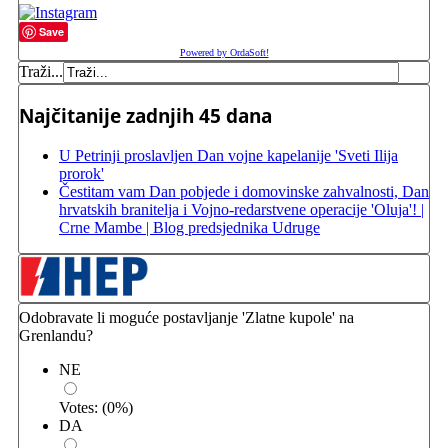
Save
Powered by OrdaSoft!
Traži...
Najčitanije zadnjih 45 dana
U Petrinji proslavljen Dan vojne kapelanije 'Sveti Ilija
prorok'
Čestitam vam Dan pobjede i domovinske zahvalnosti, Dan
hrvatskih branitelja i Vojno-redarstvene operacije 'Oluja'! |
Crne Mambe | Blog predsjednika Udruge
Odobravate li moguće postavljanje 'Zlatne kupole' na
Grenlandu?
NE
Votes:
(
0
%)
DA