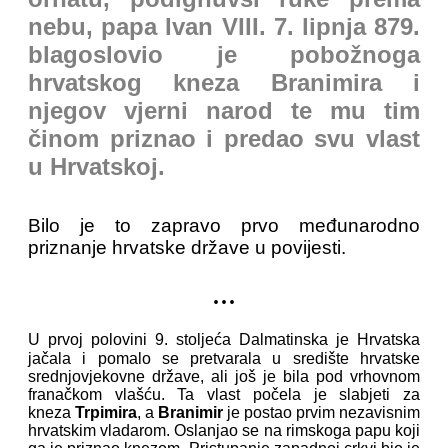
nebu, papa Ivan VIII. 7. lipnja 879.
blagoslovio je pobožnoga
hrvatskog kneza Branimira i
njegov vjerni narod te mu tim
činom priznao i predao svu vlast
u Hrvatskoj.
Bilo je to zapravo prvo međunarodno
priznanje hrvatske države u povijesti.
...
U prvoj polovini 9. stoljeća Dalmatinska je Hrvatska
jačala i pomalo se pretvarala u središte hrvatske
srednjovjekovne države, ali još je bila pod vrhovnom
franačkom vlašću. Ta vlast počela je slabjeti za
kneza
Trpimira
, a
Branimir
je postao prvim nezavisnim
hrvatskim vladarom. Oslanjao se na rimskoga papu koji