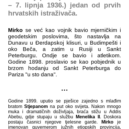
– 7. lipnja 1936.) jedan od prvih
hrvatskih istraživača.
Mirko
se već kao vojnik bavio mjerničkim i
geodetskim poslovima, što nastavlja na
Dunavu u Đerdapskoj klisuri, u Budimpešti i
oko Beča, a zatim u Rusiji u Sankt
Peterburgu. Ondje se bavio i atletikom.
Godine 1898. proslavio se kao pobjednik u
brzom hodanju od Sankt Peterburga do
Pariza "u sto dana".
...
Godine 1899. uputio se pješice zajedno s mlađim
bratom
Stjepanom
na put oko svijeta. Nakon mnogo
muka i dramatičnih doživljaja, braća stižu u Addis
Abebu, gdje stupaju u službu
Menelika II
. Doskora
postaju časnici njegove tjelesne garde.
Mirko
je
imenovan guvernerom južnih etiopskih provincija,