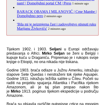
nam! | Domoljubni portal CM | Press
1 minute ago
BARACK OBAMA I MILANOVIĆ | Crne Mambe |
Domoljubno pero
2 minutes ago
'Bila mi je neizmjerna čast i zadovoljstvo stisnuti ruku
Marijanu Živkoviću'
2 minutes ago
Tijekom 1902. i 1903.
Seljani
u Europi održavaju
predavanja o Africi.
Mirko
Seljan
se ženi u Belgiji i
kupuje kuću u Draganiću. Pripremao je i rukopis svoje
knjige o Etiopiji, no ona nikada nije tiskana.
Godine 1903. braća odlaze u Južnu Ameriku, istražuju
slapove Sete Quedas i neistraženi tok rijeke Aquapei.
Godine 1911. istražuju ležišta salitre u Čileu. Počeli su
raditi na projektu spajanja Atlantika i Pacifika rijekom
Amazonom, ali je taj plan propao nakon što
je
Mirko
1913. poginuo tijekom ekspedicije u području
Amazone.
Braća su objavila različite putopisne crtice na mnogim