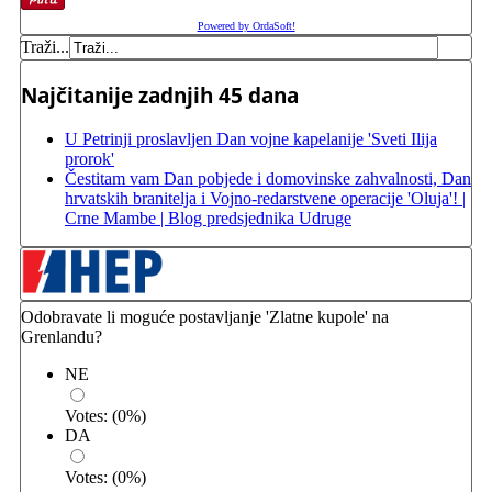
Powered by OrdaSoft!
Traži...
Najčitanije zadnjih 45 dana
U Petrinji proslavljen Dan vojne kapelanije 'Sveti Ilija
prorok'
Čestitam vam Dan pobjede i domovinske zahvalnosti, Dan
hrvatskih branitelja i Vojno-redarstvene operacije 'Oluja'! |
Crne Mambe | Blog predsjednika Udruge
Odobravate li moguće postavljanje 'Zlatne kupole' na
Grenlandu?
NE
Votes:
(
0
%)
DA
Votes:
(
0
%)