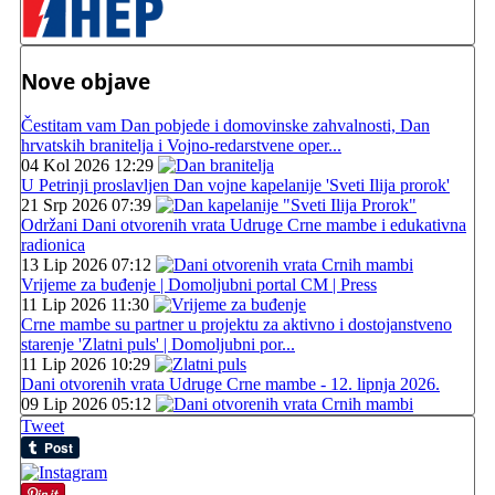
Nove objave
Čestitam vam Dan pobjede i domovinske zahvalnosti, Dan
hrvatskih branitelja i Vojno-redarstvene oper...
04 Kol 2026 12:29
U Petrinji proslavljen Dan vojne kapelanije 'Sveti Ilija prorok'
21 Srp 2026 07:39
Održani Dani otvorenih vrata Udruge Crne mambe i edukativna
radionica
13 Lip 2026 07:12
Vrijeme za buđenje | Domoljubni portal CM | Press
11 Lip 2026 11:30
Crne mambe su partner u projektu za aktivno i dostojanstveno
starenje 'Zlatni puls' | Domoljubni por...
11 Lip 2026 10:29
Dani otvorenih vrata Udruge Crne mambe - 12. lipnja 2026.
09 Lip 2026 05:12
Tweet