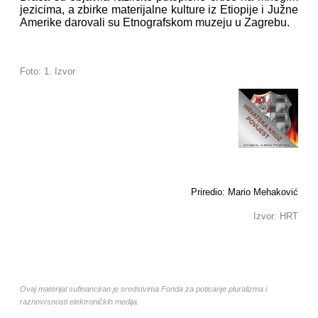
jezicima, a zbirke materijalne kulture iz Etiopije i Južne
Amerike darovali su Etnografskom muzeju u Zagrebu.
Foto: 1. Izvor
Priredio: Mario Mehaković
Izvor: HRT
Ovaj materijal sufinanciran je sredstvima Fonda za poticanje pluralizma i
raznovrsnosti elektroničkih medija.