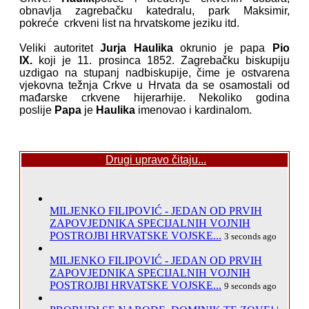
obnavlja zagrebačku katedralu, park Maksimir,
pokreće crkveni list na hrvatskome jeziku itd.
Veliki autoritet
Jurja Haulika
okrunio je papa
Pio
IX.
koji je 11. prosinca 1852. Zagrebačku biskupiju
uzdigao na stupanj nadbiskupije, čime je ostvarena
vjekovna težnja Crkve u Hrvata da se osamostali od
mađarske crkvene hijerarhije. Nekoliko godina
poslije
Papa
je
Haulika
imenovao i kardinalom.
Drugi upravo čitaju...
MILJENKO FILIPOVIĆ - JEDAN OD PRVIH
ZAPOVJEDNIKA SPECIJALNIH VOJNIH
POSTROJBI HRVATSKE VOJSKE...
3 seconds ago
MILJENKO FILIPOVIĆ - JEDAN OD PRVIH
ZAPOVJEDNIKA SPECIJALNIH VOJNIH
POSTROJBI HRVATSKE VOJSKE...
9 seconds ago