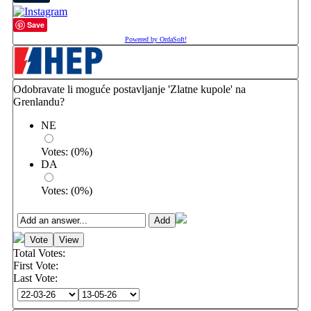
Save
Powered by OrdaSoft!
Odobravate li moguće postavljanje 'Zlatne kupole' na
Grenlandu?
NE
Votes:
(
0
%)
DA
Votes:
(
0
%)
Total Votes:
First Vote:
Last Vote: