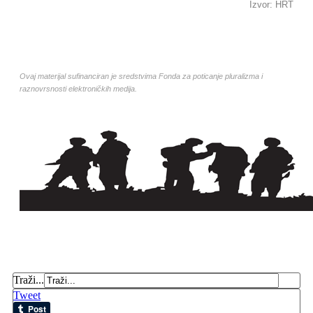
Izvor: HRT
Ovaj materijal sufinanciran je sredstvima Fonda za poticanje pluralizma i
raznovrsnosti elektroničkih medija.
Traži...
Tweet