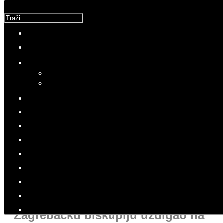
Traži...
Molimo ocijenite
UCM
Subota, 11 Svibanj 2019 14:51
Hitovi: 5347
POVIJEST
HRVATSKA KROZ POVIJEST
Veliki autoritet Jurja
Haulika okrunio je papa Pio
IX. koji je 11. prosinca 1852.
Zagrebačku biskupiju uzdigao na