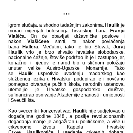
...
Igrom slučaja, a shodno tadašnjim zakonima,
Haulik
je
morao mijenjati bolesnoga hrvatskog bana
Franju
Vlašića
. On će obavljati državničke poslove i
nakon
Vlašićeve
smrti, te nakon povlačenja
bana
Hallera
. Međutim, iako je bio Slovak,
Juraj
Haulik
vrlo je brzo shvatio hrvatske slobodarske,
nacionalne čežnje, štoviše podržao ih je i zastupao jer,
konačno, i njegov je narod bio u sličnom položaju
unutar velike Austro-Ugarske Monarhije. Tako
se
Haulik
usprotivio uvođenju mađarskog kao
službenog jezika u Hrvatsku, podupirao je i novčano
pomagao otvaranje pučkih škola, narodnih ustanova,
utemeljio je Hrvatsko gospodarsko društvo,
sufinancirao osnivanje Akademije znanosti i umjetnosti
i Sveučilišta.
Kao svećenik i konzervativac,
Haulik
nije sudjelovao u
događajima godine 1848., a poslije revolucionarnih
događanja manje je angažiran u političkome, a više u
crkvenome životu Kaptola i hrvatske
Crkve.
Haulik
potiče i uređenje crkvenih dobara,