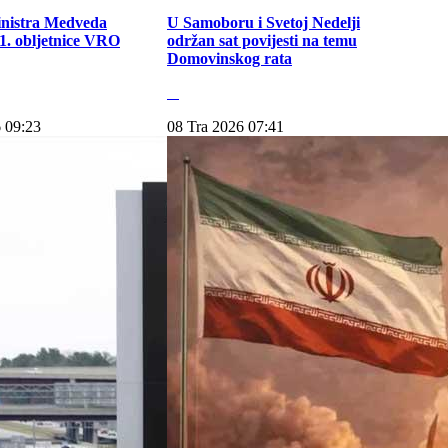
inistra Medveda
U Samoboru i Svetoj Nedelji
. obljetnice VRO
održan sat povijesti na temu
Domovinskog rata
 09:23
08 Tra 2026 07:41