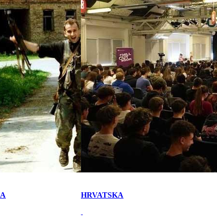
KA
HRVATSKA