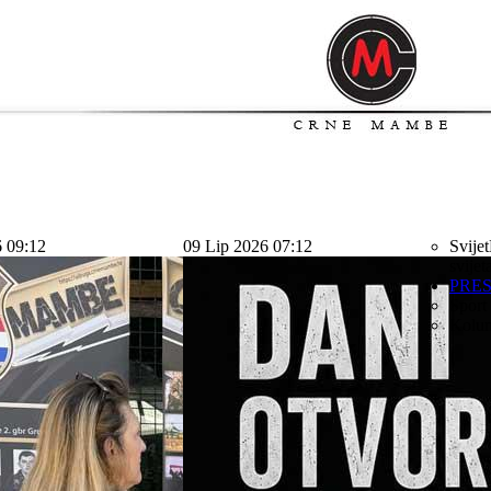
6 09:12
09 Lip 2026 07:12
Svijet
svijet
PRE
Sport
Kolu