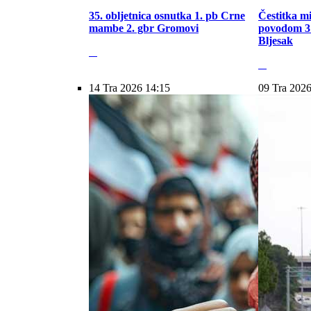
35. obljetnica osnutka 1. pb Crne
Čestitka m
mambe 2. gbr Gromovi
povodom 31
Bljesak
14 Tra 2026 14:15
09 Tra 2026