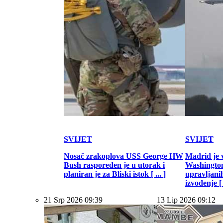
SVIJET
SVIJET
Nosač zrakoplova USS George HW
Madrid je 
Bush raspoređen je u utorak i
Washington
planiran je za Bliski istok [ ... ]
upravljani
izvođenje [ .
21 Srp 2026 09:39
13 Lip 2026 09:12