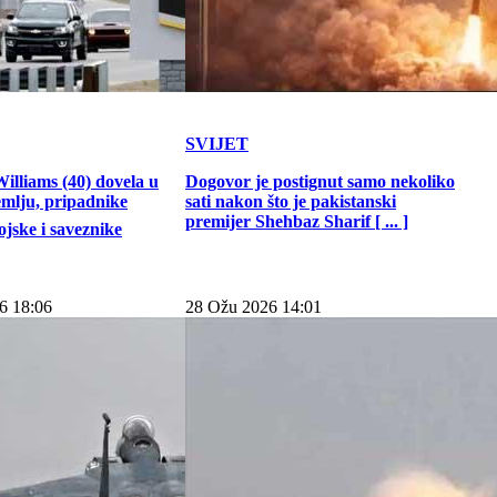
SVIJET
illiams (40) dovela u
Dogovor je postignut samo nekoliko
emlju, pripadnike
sati nakon što je pakistanski
premijer Shehbaz Sharif [ ... ]
jske i saveznike
6 18:06
28 Ožu 2026 14:01