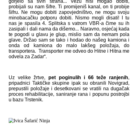
gorjelo sa svih strana... Vezu nisi mogao dobiti,
probijali su nam šifre. Ti promijeniš kanal, on ti probije
šifru. Ne mogu dobiti zapovjedništvo, ne mogu svoju
minobacačku potporu dobiti. Nismo mogli disati! I tu
nas je spasila 4. Splitska s vatrom VBR-a čime su ih
zasipali i dali nama da dišemo... Naravno, osjećaj kada
te pogodi u glavu je glup, mislio sam da nemam pola
glave. Držao sam se tako i hodao do našeg kamiona i
onda od kamiona do malo lakšeg položaja, do
transportera. Transporter me odveo do Hitne i Hitna me
odvela za Zadar“.
Uz velike žrtve,
pet poginulih i 66 teže ranjenih
,
pripadnici Taktičke skupine ipak su obranili Novigrad,
prepustili položaje i desetkovani se vratili na dugačak
proces rehabilitacije, saniranje rana i popunu postrojbi
u bazu Trstenik.