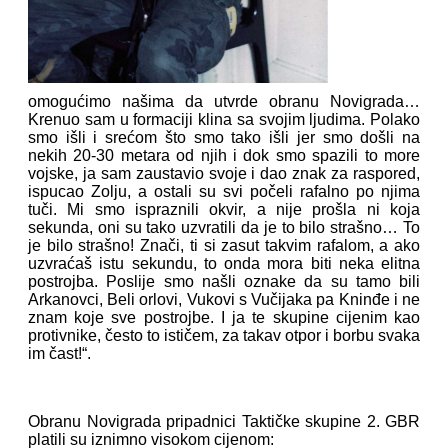
omogućimo našima da utvrde obranu Novigrada…
Krenuo sam u formaciji klina sa svojim ljudima. Polako
smo išli i srećom što smo tako išli jer smo došli na
nekih 20-30 metara od njih i dok smo spazili to more
vojske, ja sam zaustavio svoje i dao znak za raspored,
ispucao Zolju, a ostali su svi počeli rafalno po njima
tuči. Mi smo ispraznili okvir, a nije prošla ni koja
sekunda, oni su tako uzvratili da je to bilo strašno… To
je bilo strašno! Znači, ti si zasut takvim rafalom, a ako
uzvraćaš istu sekundu, to onda mora biti neka elitna
postrojba. Poslije smo našli oznake da su tamo bili
Arkanovci, Beli orlovi, Vukovi s Vučijaka pa Kninđe i ne
znam koje sve postrojbe. I ja te skupine cijenim kao
protivnike, često to ističem, za takav otpor i borbu svaka
im čast!“.
Obranu Novigrada pripadnici Taktičke skupine 2. GBR
platili su iznimno visokom cijenom: