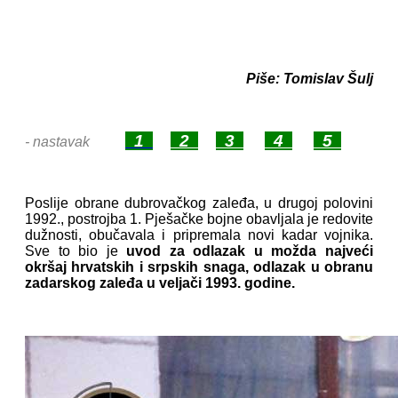
Piše: Tomislav Šulj
1
2
3
4
5
- nastavak
Poslije obrane dubrovačkog zaleđa, u drugoj polovini
1992., postrojba 1. Pješačke bojne obavljala je redovite
dužnosti, obučavala i pripremala novi kadar vojnika.
Sve to bio je
uvod za odlazak u možda najveći
okršaj hrvatskih i srpskih snaga, odlazak u obranu
zadarskog zaleđa u veljači 1993. godine.