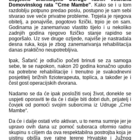
Domovinskog rata "Crne Mambe"
. Kako se i u tom
razdoblju potpuno predao poslu, postupno je sam sebi
stvarao sve veće privatne probleme. Trpjela je njegova
obitelj, a ponajviše, pogotovo fizički, trpio je on sam.
Godinama je zanemarivao vlastito tijelo i u nekoliko
zadnjih godina njegovo fizičko stanje rapidno se
pogoršalo.
Uz sve druge ozljede, najviše je nastradala
desna ruka, koja je zbog zanemarivanja rehabilitacija
danas praktično neupotrebljiva.
Ipak, Šafarić je odlučio početi brinuti se za samoga
sebe, te se napokon, nakon 20 godina konačno uputio
na potrebne rehabilitacije i trenutno je svakodnevni
posjetitelj brižnih fizioterapeuta, toplica, a također je i
čest gost operacijskih dvorana.
Nadamo se da će ipak posložiti svoj život, donekle se
uspjeti oporaviti te da će i dalje biti dobri duh, prijatelj i
čovjek od pomoći svojim suborcima iz Udruge „Crne
Mambe“.
Da će i dalje ostati vrlo aktivan, u to nema sumnje jer je
upravo ovih dana uz pomoć suboraca oformio radnu
skupinu s ciljem da ova respektabilna postrojba koja je
uistinu obišla sve ratne terene Hrvatske i Južnog