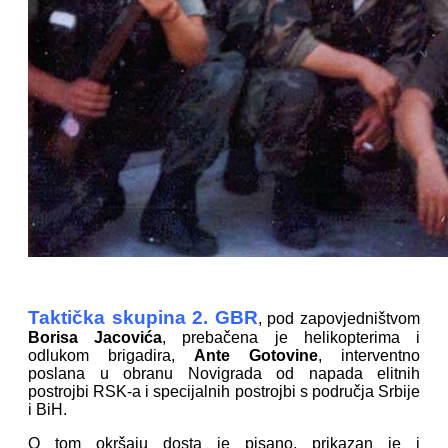
Taktička skupina 2. GBR
, pod zapovjedništvom
Borisa Jacovića
, prebačena je helikopterima i
odlukom brigadira,
Ante Gotovine
, interventno
poslana u obranu Novigrada od napada elitnih
postrojbi RSK-a i specijalnih postrojbi s područja Srbije
i BiH.
O tom okršaju dosta je pisano, prikazan je i