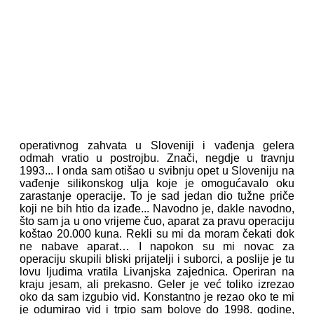
operativnog zahvata u Sloveniji i vađenja gelera
odmah vratio u postrojbu. Znači, negdje u travnju
1993... I onda sam otišao u svibnju opet u Sloveniju na
vađenje silikonskog ulja koje je omogućavalo oku
zarastanje operacije. To je sad jedan dio tužne priče
koji ne bih htio da izađe... Navodno je, dakle navodno,
što sam ja u ono vrijeme čuo, aparat za pravu operaciju
koštao 20.000 kuna. Rekli su mi da moram čekati dok
ne nabave aparat… I napokon su mi novac za
operaciju skupili bliski prijatelji i suborci, a poslije je tu
lovu ljudima vratila Livanjska zajednica. Operiran na
kraju jesam, ali prekasno. Geler je već toliko izrezao
oko da sam izgubio vid. Konstantno je rezao oko te mi
je odumirao vid i trpio sam bolove do 1998. godine,