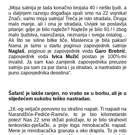
„Moja satnija je tada konačno brojala 40 i nešto ljudi, a
u daljnjem razvoju događaja spali smo na 22 vojnika!
Znači, samo moja satnija! Treća je isto stradala, Druga
malo manje, ali i ona je stradala. Uvijek se postavlja
pitanje: gdje je bilo najteže? Najteže je bilo 91.! I zbog
malo ljudstva, naoružanja, neznanja i svega ostalog…
Ali što se siline bitke tiče, Maslenica je bila pakao!
Nama je tamo u startu poginuo zapovjednik satnije
Naglaš
, poginuo je zapovjednik voda
Garo Brebrić
,
zapovjednik voda
Ivica Mužić
postao je 100%-tni
invalid. Ja sam kao zamjenik zapovjednika preuzeo
satniju pa sam za par dana i ja stradao, a nastradalo je
puno zapovjednika desetina“.
Šafarić je lakše ranjen, no vratio se u borbu, ali je u
slijedećem sukobu teško nastradao.
„16.-og veljače ponovno su strašno napali. Ti napadi na
Narandžiće-Pediće-Ramiće, to je bio kilometarski
potez! Nas 22 smo držali položaje, to je bilo strahovit
tenkovsko-pješački, a prije toga minobacački napad.
Mene je minobacačka granata u oko
drapila
. To je isto