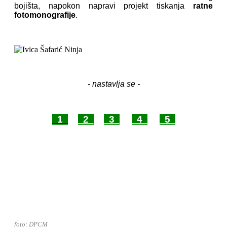
bojišta, napokon napravi projekt tiskanja
ratne
fotomonografije
.
- nastavlja se -
1
2
3
4
5
foto: DPCM