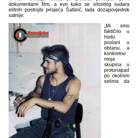
dokumentarni film, a evo kako se silovitog sudara
elitnih postrojbi prisjeća Šafarić, tada dozapovjednik
satnije:
„Mi smo
faktično u
hodu
poslani u
obranu, a
konkretno
moja
skupina u
protunapad
po okolnim
selima da