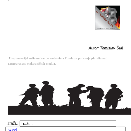
Autor: Tomislav Šulj
Ovaj materijal sufinanciran je sredstvima Fonda za poticanje pluralizma i
raznovrsnosti elektroničkih medija.
Traži...
Tweet