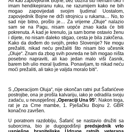
Ali kao zapovjednik Bojne, bez obzira što nemam oko i
imam hendikepiranu ruku, ne razumijem kako ne bih
mogao zapovijedati svojim ljudima! Uostalom,
zapovjednik Bojne ne drži strojnicu u rukama… No, to
sad nije bitno, prošlo je… Za vrijeme „Oluje“ nalazio
sam se na Pagu, nisam uopće znao kada će biti
pokrenuta. A kad je krenulo, ja sam bome ostavio ženu
i dijete, no nisam daleko stigao, cesta je bila zakrčena.
Kako da dođem do svojih, preko Slovenije? Ne mogu
prežaliti, nikad neću prežaliti što nisam bio učesnik
„Oluje“. Znam da zbog svih povreda ne bih mogao ništa
posebno napraviti, ali kao jedan malo viši časnik,
barem bih ulio moral ljudima. Ponavljam, to nikad neću
moći prežaliti, ali tako je valjda moralo biti“.
S „Operacijom Oluja“, nije okončan ratni put Šafarićeve
postrojbe, ona je prošla kalvariju, iako je odradila svoju
zadaću, u neuspješnoj „
Operaciji Una 95
“. Nakon toga,
rat je za Crne mambe, 1. Pješačku Bojnu 2. GBR
konačno završen.
U poratnom razdoblju, Šafarić se nastavio družiti sa
suborcima, bio je dugogodišnji
predsjednik vrlo
uspješne braniteljske Udruge ratnih veterana