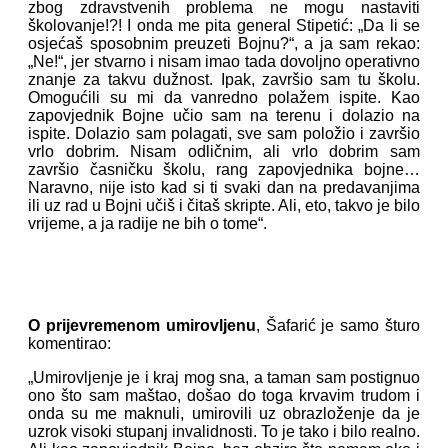
zbog zdravstvenih problema ne mogu nastaviti
školovanje!?! I onda me pita general Stipetić: „Da li se
osjećaš sposobnim preuzeti Bojnu?“, a ja sam rekao:
„Ne!“, jer stvarno i nisam imao tada dovoljno operativno
znanje za takvu dužnost. Ipak, završio sam tu školu.
Omogućili su mi da vanredno polažem ispite. Kao
zapovjednik Bojne učio sam na terenu i dolazio na
ispite. Dolazio sam polagati, sve sam položio i završio
vrlo dobrim. Nisam odličnim, ali vrlo dobrim sam
završio časničku školu, rang zapovjednika bojne…
Naravno, nije isto kad si ti svaki dan na predavanjima
ili uz rad u Bojni učiš i čitaš skripte. Ali, eto, takvo je bilo
vrijeme, a ja radije ne bih o tome“.
O prijevremenom umirovljenu
, Šafarić je samo šturo
komentirao:
„Umirovljenje je i kraj mog sna, a taman sam postignuo
ono što sam maštao, došao do toga krvavim trudom i
onda su me maknuli, umirovili uz obrazloženje da je
uzrok visoki stupanj invalidnosti. To je tako i bilo realno.