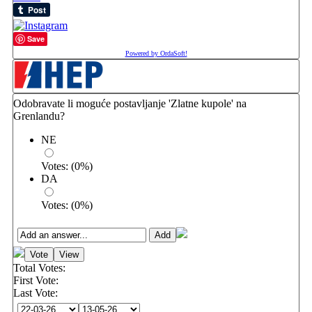
Save
Powered by OrdaSoft!
Odobravate li moguće postavljanje 'Zlatne kupole' na
Grenlandu?
NE
Votes:
(
0
%)
DA
Votes:
(
0
%)
Total Votes:
First Vote:
Last Vote: