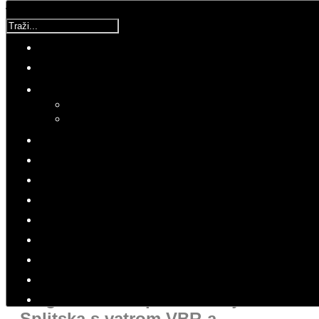
Traži...
Korisnička ocjena:
5
/
5
Molimo ocijenite
Ratovi
Subota, 10 Ožujak 2018 21:36
Hitovi: 9695
RATOVI
U VIHORU RATA
Gorjelo je sa svih strana... mene
je granata u oko 'drapila', nismo
mogli disati... spasila nas je 4.
Splitska s vatrom VBR-a