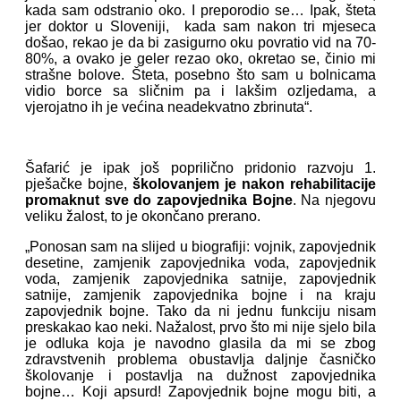
kada sam odstranio oko. I preporodio se… Ipak, šteta
jer doktor u Sloveniji, kada sam nakon tri mjeseca
došao, rekao je da bi zasigurno oku povratio vid na 70-
80%, a ovako je geler rezao oko, okretao se, činio mi
strašne bolove. Šteta, posebno što sam u bolnicama
vidio borce sa sličnim pa i lakšim ozljedama, a
vjerojatno ih je većina neadekvatno zbrinuta“.
Šafarić je ipak još poprilično pridonio razvoju 1.
pješačke bojne,
školovanjem je nakon rehabilitacije
promaknut sve do zapovjednika Bojne
. Na njegovu
veliku žalost, to je okončano prerano.
„Ponosan sam na slijed u biografiji: vojnik, zapovjednik
desetine, zamjenik zapovjednika voda, zapovjednik
voda, zamjenik zapovjednika satnije, zapovjednik
satnije, zamjenik zapovjednika bojne i na kraju
zapovjednik bojne. Tako da ni jednu funkciju nisam
preskakao kao neki. Nažalost, prvo što mi nije sjelo bila
je odluka koja je navodno glasila da mi se zbog
zdravstvenih problema obustavlja daljnje časničko
školovanje i postavlja na dužnost zapovjednika
bojne… Koji apsurd! Zapovjednik bojne mogu biti, a