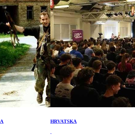
KA
HRVATSKA