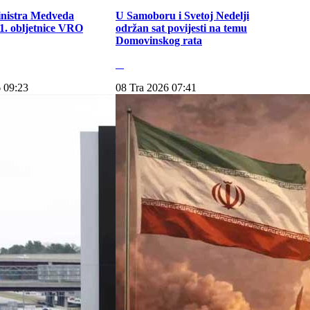
inistra Medveda
U Samoboru i Svetoj Nedelji
. obljetnice VRO
održan sat povijesti na temu
Domovinskog rata
 09:23
08 Tra 2026 07:41