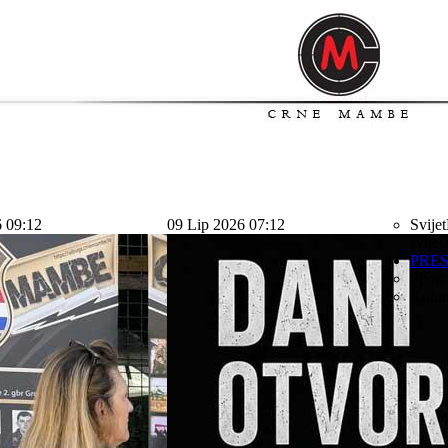
6 09:12
09 Lip 2026 07:12
Svijet
svijet
PRE
Sport
Kolu