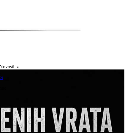
Novosti iz
a
SS
mne