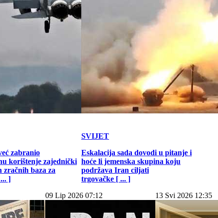
SVIJET
već zabranio
Eskalacija sada dovodi u pitanje i
u korištenje zajednički
hoće li jemenska skupina koju
h zračnih baza za
podržava Iran ciljati
.. ]
trgovačke [ ... ]
09 Lip 2026 07:12
13 Svi 2026 12:35