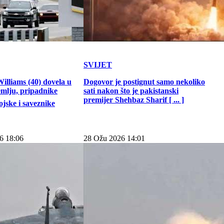
SVIJET
illiams (40) dovela u
Dogovor je postignut samo nekoliko
emlju, pripadnike
sati nakon što je pakistanski
premijer Shehbaz Sharif [ ... ]
jske i saveznike
6 18:06
28 Ožu 2026 14:01