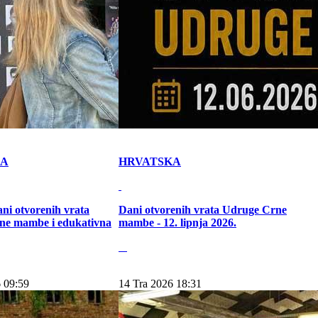
KA
HRVATSKA
ni otvorenih vrata
Dani otvorenih vrata Udruge Crne
ne mambe i edukativna
mambe - 12. lipnja 2026.
 09:59
14 Tra 2026 18:31