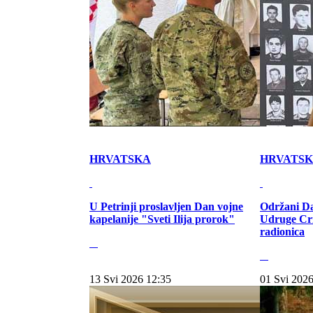
HRVATSKA
HRVATS
U Petrinji proslavljen Dan vojne
Održani Da
kapelanije "Sveti Ilija prorok"
Udruge Cr
radionica
13 Svi 2026 12:35
01 Svi 2026