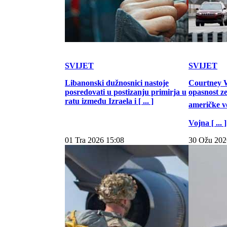
SVIJET
SVIJET
Libanonski dužnosnici nastoje
Courtney W
posredovati u postizanju primirja u
opasnost z
ratu između Izraela i [ ... ]
američke vo
Vojna [ ... ]
01 Tra 2026 15:08
30 Ožu 202