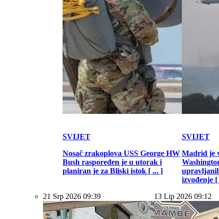
SVIJET
SVIJET
Nosač zrakoplova USS George HW
Madrid je 
Bush raspoređen je u utorak i
Washington
planiran je za Bliski istok [ ... ]
upravljani
izvođenje [ .
21 Srp 2026 09:39
13 Lip 2026 09:12