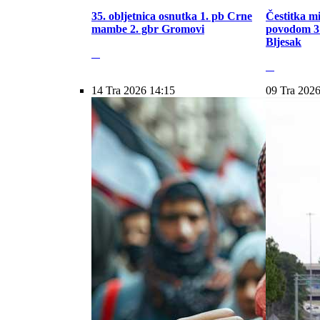
35. obljetnica osnutka 1. pb Crne
Čestitka m
mambe 2. gbr Gromovi
povodom 31
Bljesak
14 Tra 2026 14:15
09 Tra 2026