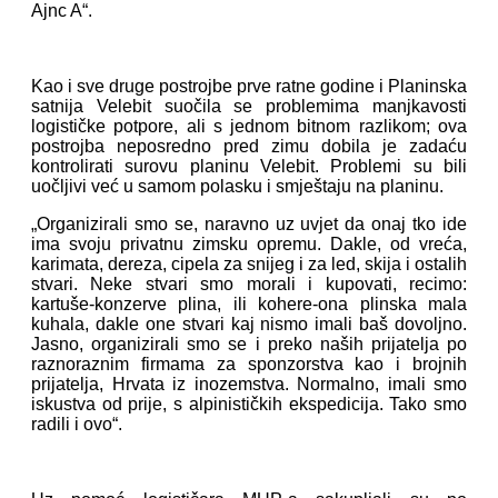
Ajnc A“.
Kao i sve druge postrojbe prve ratne godine i Planinska
satnija Velebit suočila se problemima manjkavosti
logističke potpore, ali s jednom bitnom razlikom; ova
postrojba neposredno pred zimu dobila je zadaću
kontrolirati surovu planinu Velebit. Problemi su bili
uočljivi već u samom polasku i smještaju na planinu.
„Organizirali smo se, naravno uz uvjet da onaj tko ide
ima svoju privatnu zimsku opremu. Dakle, od vreća,
karimata, dereza, cipela za snijeg i za led, skija i ostalih
stvari. Neke stvari smo morali i kupovati, recimo:
kartuše-konzerve plina, ili kohere-ona plinska mala
kuhala, dakle one stvari kaj nismo imali baš dovoljno.
Jasno, organizirali smo se i preko naših prijatelja po
raznoraznim firmama za sponzorstva kao i brojnih
prijatelja, Hrvata iz inozemstva. Normalno, imali smo
iskustva od prije, s alpinističkih ekspedicija. Tako smo
radili i ovo“.