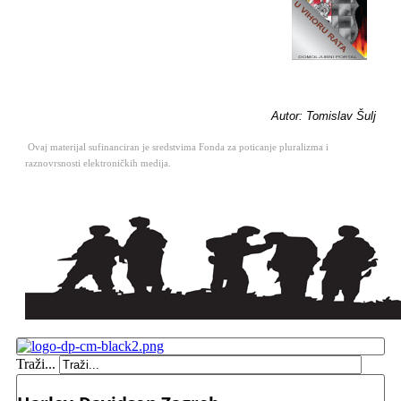
Autor: Tomislav Šulj
Ovaj materijal sufinanciran je sredstvima Fonda za poticanje pluralizma i
raznovrsnosti elektroničkih medija.
Traži...