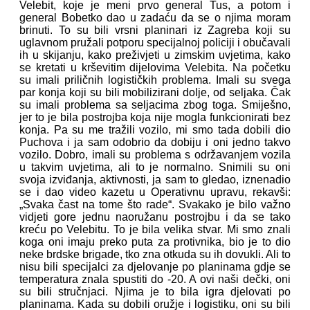
Velebit, koje je meni prvo general Tus, a potom i
general Bobetko dao u zadaću da se o njima moram
brinuti. To su bili vrsni planinari iz Zagreba koji su
uglavnom pružali potporu specijalnoj policiji i obučavali
ih u skijanju, kako preživjeti u zimskim uvjetima, kako
se kretati u krševitim dijelovima Velebita. Na početku
su imali priličnih logističkih problema. Imali su svega
par konja koji su bili mobilizirani dolje, od seljaka. Čak
su imali problema sa seljacima zbog toga. Smiješno,
jer to je bila postrojba koja nije mogla funkcionirati bez
konja. Pa su me tražili vozilo, mi smo tada dobili dio
Puchova i ja sam odobrio da dobiju i oni jedno takvo
vozilo. Dobro, imali su problema s održavanjem vozila
u takvim uvjetima, ali to je normalno. Snimili su oni
svoja izviđanja, aktivnosti, ja sam to gledao, iznenadio
se i dao video kazetu u Operativnu upravu, rekavši:
„Svaka čast na tome što rade“. Svakako je bilo važno
vidjeti gore jednu naoružanu postrojbu i da se tako
kreću po Velebitu. To je bila velika stvar. Mi smo znali
koga oni imaju preko puta za protivnika, bio je to dio
neke brdske brigade, tko zna otkuda su ih dovukli. Ali to
nisu bili specijalci za djelovanje po planinama gdje se
temperatura znala spustiti do -20. A ovi naši dečki, oni
su bili stručnjaci. Njima je to bila igra djelovati po
planinama. Kada su dobili oružje i logistiku, oni su bili