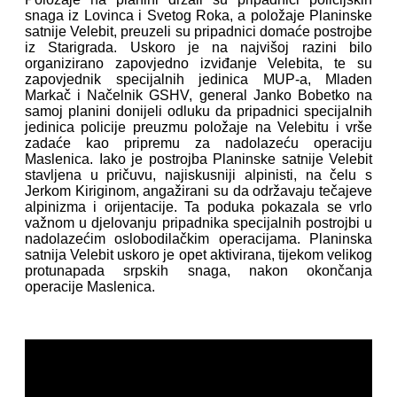
snaga iz Lovinca i Svetog Roka, a položaje Planinske
satnije Velebit, preuzeli su pripadnici domaće postrojbe
iz Starigrada. Uskoro je na najvišoj razini bilo
organizirano zapovjedno izviđanje Velebita, te su
zapovjednik specijalnih jedinica MUP-a, Mladen
Markač i Načelnik GSHV, general Janko Bobetko na
samoj planini donijeli odluku da pripadnici specijalnih
jedinica policije preuzmu položaje na Velebitu i vrše
zadaće kao pripremu za nadolazeću operaciju
Maslenica. Iako je postrojba Planinske satnije Velebit
stavljena u pričuvu, najiskusniji alpinisti, na čelu s
Jerkom Kiriginom, angažirani su da održavaju tečajeve
alpinizma i orijentacije. Ta poduka pokazala se vrlo
važnom u djelovanju pripadnika specijalnih postrojbi u
nadolazećim oslobodilačkim operacijama. Planinska
satnija Velebit uskoro je opet aktivirana, tijekom velikog
protunapada srpskih snaga, nakon okončanja
operacije Maslenica.