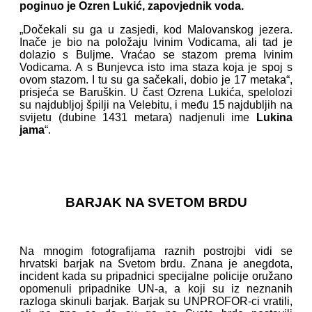
poginuo je Ozren Lukić, zapovjednik voda.
„Dočekali su ga u zasjedi, kod Malovanskog jezera.
Inače je bio na položaju Ivinim Vodicama, ali tad je
dolazio s Buljme. Vraćao se stazom prema Ivinim
Vodicama. A s Bunjevca isto ima staza koja je spoj s
ovom stazom. I tu su ga sačekali, dobio je 17 metaka“,
prisjeća se Baruškin. U čast Ozrena Lukića, spelolozi
su najdubljoj špilji na Velebitu, i među 15 najdubljih na
svijetu (dubine 1431 metara) nadjenuli ime
Lukina
jama
“.
BARJAK NA SVETOM BRDU
Na mnogim fotografijama raznih postrojbi vidi se
hrvatski barjak na Svetom brdu. Znana je anegdota,
incident kada su pripadnici specijalne policije oružano
opomenuli pripadnike UN-a, a koji su iz neznanih
razloga skinuli barjak. Barjak su UNPROFOR-ci vratili,