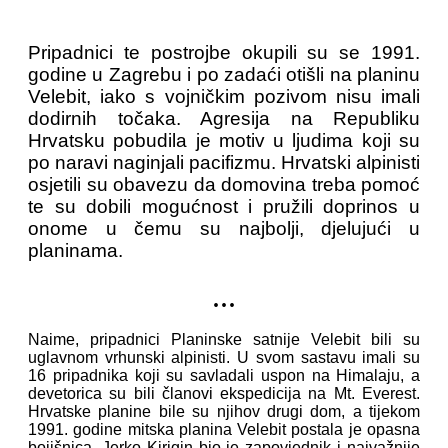
Pripadnici te postrojbe okupili su se 1991.
godine u Zagrebu i po zadaći otišli na planinu
Velebit, iako s vojničkim pozivom nisu imali
dodirnih točaka. Agresija na Republiku
Hrvatsku pobudila je motiv u ljudima koji su
po naravi naginjali pacifizmu. Hrvatski alpinisti
osjetili su obavezu da domovina treba pomoć
te su dobili mogućnost i pružili doprinos u
onome u čemu su najbolji, djelujući u
planinama.
...
Naime, pripadnici Planinske satnije Velebit bili su
uglavnom vrhunski alpinisti. U svom sastavu imali su
16 pripadnika koji su savladali uspon na Himalaju, a
devetorica su bili članovi ekspedicija na Mt. Everest.
Hrvatske planine bile su njihov drugi dom, a tijekom
1991. godine mitska planina Velebit postala je opasna
bojišnica. Jerko Kirigin bio je zapovjednik i najvažnije