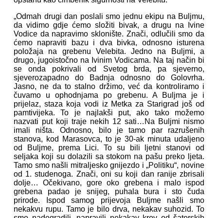
„Odmah drugi dan poslali smo jednu ekipu na Buljmu,
da vidimo gdje ćemo složiti bivak, a drugu na Ivine
Vodice da napravimo sklonište. Znači, odlučili smo da
ćemo napraviti bazu i dva bivka, odnosno isturena
položaja na grebenu Velebita. Jedno na Buljmi, a
drugo, jugoistočno na Ivinim Vodicama. Na taj način bi
se onda pokrivali od Svetog brda, pa sjeverno,
sjeverozapadno do Badnja odnosno do Golovrha.
Jasno, ne da to stalno držimo, već da kontroliramo i
čuvamo u ophodnjama po grebenu. A Buljma je i
prijelaz, staza koja vodi iz Metka za Starigrad još od
pamtivijeka. To je najlakši put, ako tako možemo
nazvati put koji traje nekih 12 sati…Na Buljmi nismo
imali ništa. Odnosno, bilo je tamo par razrušenih
stanova, kod Marasovca, to je 30-ak minuta udaljeno
od Buljme, prema Lici. To su bili ljetni stanovi od
seljaka koji su dolazili sa stokom na pašu preko ljeta.
Tamo smo našli mitraljesko gnijezdo i „Politiku“, novine
od 1. studenoga. Znači, oni su koji dan ranije zbrisali
dolje… Očekivano, gore oko grebena i malo ispod
grebena padao je snijeg, puhala bura i sto čuda
prirode. Ispod samog prijevoja Buljme našli smo
nekakvu rupu. Tamo je bilo drva, nekakav suhozid. To
smo nadogradili, napravili nekakav krov od šatorskih