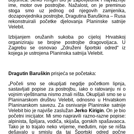
ime, motor ove postrojbe. Nažalost, on je preminuo
stoga smo uz jednog od njegovih zamjenika,
dozapovjednika postrojbe, Dragutina Baruškina – Rusa
rekonstruirali početke djelovanja Planinske satnije
Velebit.
Izbijanjem oružanih sukoba po cijeloj Hrvatskoj
organiziraju se brojne postrojbe dragovoljaca. U
Zagrebu se osnovao „Združeni športski odred“ iz
kojega je ustrojena Planinska satnija Velebit.
Dragutin Baruškin
prisjeća se početaka:
„Počeli smo se okupljati negdje početkom lipnja,
sastavljati popise za postrojbu, iako o ratovanju ni o
vojnim vještinama nismo znali ništa. Okupljali smo se u
Planinarskom društvu Velebit, odnosno u Hrvatskom
Planinarskom savezu. Za osnivanje Planinske satnije
Velebit bio je najviše zaslužan
Jerko Kirigin
. On je bio
početni inicijator. Mi smo napravili razno-razne popise:
alpinista, špiljara, vodiča, skijaša, gorskih spašavaoca.
Tako je to trajalo neko vrijeme, međutim, nije se ništa
dešavalo u smislu da taj Športski odred počne