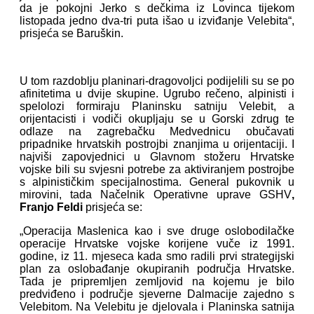
da je pokojni Jerko s dečkima iz Lovinca tijekom
listopada jedno dva-tri puta išao u izviđanje Velebita“,
prisjeća se Baruškin.
U tom razdoblju planinari-dragovoljci podijelili su se po
afinitetima u dvije skupine. Ugrubo rečeno, alpinisti i
spelolozi formiraju Planinsku satniju Velebit, a
orijentacisti i vodiči okupljaju se u Gorski zdrug te
odlaze na zagrebačku Medvednicu obučavati
pripadnike hrvatskih postrojbi znanjima u orijentaciji. I
najviši zapovjednici u Glavnom stožeru Hrvatske
vojske bili su svjesni potrebe za aktiviranjem postrojbe
s alpinističkim specijalnostima. General pukovnik u
mirovini, tada Načelnik Operativne uprave GSHV
,
Franjo Feldi
prisjeća se:
„Operacija Maslenica kao i sve druge oslobodilačke
operacije Hrvatske vojske korijene vuče iz 1991.
godine, iz 11. mjeseca kada smo radili prvi strategijski
plan za oslobađanje okupiranih područja Hrvatske.
Tada je pripremljen zemljovid na kojemu je bilo
predviđeno i područje sjeverne Dalmacije zajedno s
Velebitom. Na Velebitu je djelovala i Planinska satnija