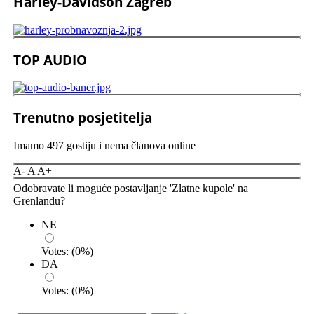
Harley-Davidson Zagreb
TOP AUDIO
Trenutno posjetitelja
Imamo 497 gostiju i nema članova online
A-
A
A+
Odobravate li moguće postavljanje 'Zlatne kupole' na
Grenlandu?
NE
Votes:
(
0
%)
DA
Votes:
(
0
%)