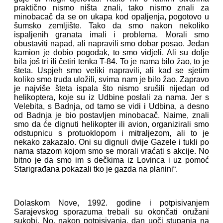
praktično nismo ništa znali, tako nismo znali za
minobacač da se on ukapa kod opaljenja, pogotovo u
šumsko zemljište. Tako da smo nakon nekoliko
ispaljenih granata imali i problema. Morali smo
obustaviti napad, ali napravili smo dobar posao. Jedan
kamion je dobio pogodak, to smo vidjeli. Ali su dolje
bila još tri ili četiri tenka T-84. To je nama bilo žao, to je
šteta. Uspjeh smo veliki napravili, ali kad se sjetim
koliko smo truda uložili, svima nam je bilo žao. Zapravo
je najviše šteta ispala što nismo srušili nijedan od
helikoptera, koje su iz Udbine poslali za nama. Jer s
Velebita, s Badnja, od tamo se vidi i Udbina, a desno
od Badnja je bio postavljen minobacač. Naime, znali
smo da će dignuti helikopter ili avion, organizirali smo
odstupnicu s protuoklopom i mitraljezom, ali to je
nekako zakazalo. Oni su dignuli dvije Gazele i tukli po
nama stazom kojom smo se morali vraćati s akcije. No
bitno je da smo im s dečkima iz Lovinca i uz pomoć
Starigrađana pokazali tko je gazda na planini“.
Dolaskom Nove, 1992. godine i potpisivanjem
Sarajevskog sporazuma trebali su okončati oružani
sukobi. No, nakon potpisivanja, dan uoči stupanja na