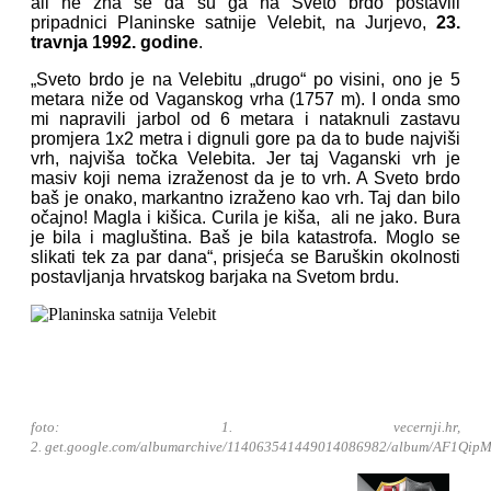
ali ne zna se da su ga na Sveto brdo postavili
pripadnici Planinske satnije Velebit, na Jurjevo,
23.
travnja 1992. godine
.
„Sveto brdo je na Velebitu „drugo“ po visini, ono je 5
metara niže od Vaganskog vrha (1757 m). I onda smo
mi napravili jarbol od 6 metara i nataknuli zastavu
promjera 1x2 metra i dignuli gore pa da to bude najviši
vrh, najviša točka Velebita. Jer taj Vaganski vrh je
masiv koji nema izraženost da je to vrh. A Sveto brdo
baš je onako, markantno izraženo kao vrh. Taj dan bilo
očajno! Magla i kišica. Curila je kiša, ali ne jako. Bura
je bila i magluština. Baš je bila katastrofa. Moglo se
slikati tek za par dana“, prisjeća se Baruškin okolnosti
postavljanja hrvatskog barjaka na Svetom brdu.
foto: 1. vecernji.hr,
2. get.google.com/albumarchive/114063541449014086982/album/AF1