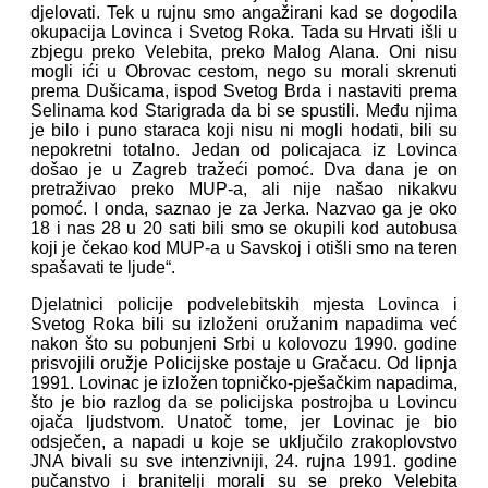
djelovati. Tek u rujnu smo angažirani kad se dogodila
okupacija Lovinca i Svetog Roka. Tada su Hrvati išli u
zbjegu preko Velebita, preko Malog Alana. Oni nisu
mogli ići u Obrovac cestom, nego su morali skrenuti
prema Dušicama, ispod Svetog Brda i nastaviti prema
Selinama kod Starigrada da bi se spustili. Među njima
je bilo i puno staraca koji nisu ni mogli hodati, bili su
nepokretni totalno. Jedan od policajaca iz Lovinca
došao je u Zagreb tražeći pomoć. Dva dana je on
pretraživao preko MUP-a, ali nije našao nikakvu
pomoć. I onda, saznao je za Jerka. Nazvao ga je oko
18 i nas 28 u 20 sati bili smo se okupili kod autobusa
koji je čekao kod MUP-a u Savskoj i otišli smo na teren
spašavati te ljude“.
Djelatnici policije podvelebitskih mjesta Lovinca i
Svetog Roka bili su izloženi oružanim napadima već
nakon što su pobunjeni Srbi u kolovozu 1990. godine
prisvojili oružje Policijske postaje u Gračacu. Od lipnja
1991. Lovinac je izložen topničko-pješačkim napadima,
što je bio razlog da se policijska postrojba u Lovincu
ojača ljudstvom. Unatoč tome, jer Lovinac je bio
odsječen, a napadi u koje se uključilo zrakoplovstvo
JNA bivali su sve intenzivniji, 24. rujna 1991. godine
pučanstvo i branitelji morali su se preko Velebita