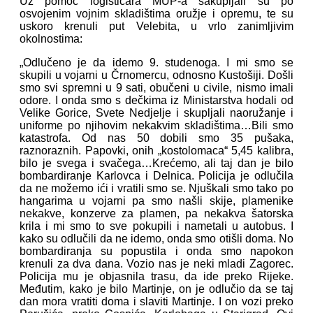
Uz pomoć logističara MUP-a sakupljali su po
osvojenim vojnim skladištima oružje i opremu, te su
uskoro krenuli put Velebita, u vrlo zanimljivim
okolnostima:
„Odlučeno je da idemo 9. studenoga. I mi smo se
skupili u vojarni u Črnomercu, odnosno Kustošiji. Došli
smo svi spremni u 9 sati, obučeni u civile, nismo imali
odore. I onda smo s dečkima iz Ministarstva hodali od
Velike Gorice, Svete Nedjelje i skupljali naoružanje i
uniforme po njihovim nekakvim skladištima…Bili smo
katastrofa. Od nas 50 dobili smo 35 pušaka,
raznoraznih. Papovki, onih „kostolomaca“ 5,45 kalibra,
bilo je svega i svačega…Krećemo, ali taj dan je bilo
bombardiranje Karlovca i Delnica. Policija je odlučila
da ne možemo ići i vratili smo se. Njuškali smo tako po
hangarima u vojarni pa smo našli skije, plamenike
nekakve, konzerve za plamen, pa nekakva šatorska
krila i mi smo to sve pokupili i nametali u autobus. I
kako su odlučili da ne idemo, onda smo otišli doma. No
bombardiranja su popustila i onda smo napokon
krenuli za dva dana. Vozio nas je neki mladi Zagorec.
Policija mu je objasnila trasu, da ide preko Rijeke.
Međutim, kako je bilo Martinje, on je odlučio da se taj
dan mora vratiti doma i slaviti Martinje. I on vozi preko