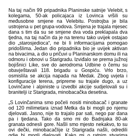
Na taj način 99 pripadnika Planinske satnije Velebit, s
kolegama, 50-ak policajaca iz Lovinca vršili su
međusobne smjene na Velebitu. Postrojba je bila
ustrojena u pet grupa-vodova. Smjena je trajala mjesec
dana s tim da su se smjene dva voda preklapala dva
tjedna, na taj način da je na terenu tako uvijek ostajao
dio „starosjedioca“, ne bi li informacijama pomogao
pridošlima. Jedan dio pripadnika bio je uvijek aktivan
na bivacima, a dio u pričuvi u Planinarskom domu ili na
odmoru i obnovi u Starigradu. Izviđalo se prema južnoj
bojišnici Like, sve do aerodroma Udbine o čemu su
obavještavali 118. brigadu u Gospiću. Vrlo brzo,
osmislila se akcija napada na Medak. Zbog uvjeta i
konfiguracije terena, pripreme su trajale dugo, a uz
Lovinčane i alpiniste u izvedbi akcije sudjelovali su i
branitelji iz Starigrada, minobacačka desetina.
„S Lovinčanima smo počeli nositi minobacač i granate
od 120 milimetara iznad Metka da bi mogli po njemu
djelovati. Jasno, nije to trajalo par sati, nego par dana
pa i tjedana. Tako da smo mi do Badnjaka 80-ak
granata odnesli gore. Našli smo mjesto nekakvo, to su
ovi dečki, minobacačlije iz Starigrada našli, odredili
gdje bi mogli djelovati. Kako mi o ratnim stvarima