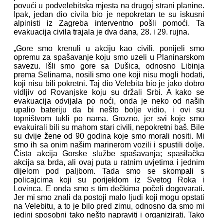
povući u podvelebitska mjesta na drugoj strani planine.
Ipak, jedan dio civila bio je nepokretan te su iskusni
alpinisti iz Zagreba interventno pošli pomoći. Ta
evakuacija civila trajala je dva dana, 28. i 29. rujna.
„Gore smo krenuli u akciju kao civili, ponijeli smo
opremu za spašavanje koju smo uzeli u Planinarskom
savezu. Išli smo gore sa Dušica, odnosno Libinja
prema Selinama, nosili smo one koji nisu mogli hodati,
koji nisu bili pokretni. Taj dio Velebita bio je jako dobro
vidljiv od Rovanjske koju su držali Srbi. A kako se
evakuacija odvijala po noći, onda je neko od naših
upalio bateriju da bi nešto bolje vidio, i ovi su
topništvom tukli po nama. Grozno, jer svi koje smo
evakuirali bili su mahom stari civili, nepokretni baš. Bile
su dvije žene od 90 godina koje smo morali nositi. Mi
smo ih sa onim našim marinerom vozili i spustili dolje.
Čista akcija Gorske službe spašavanja; spasilačka
akcija sa brda, ali ovaj puta u ratnim uvjetima i jednim
dijelom pod paljbom. Tada smo se skompali s
policajcima koji su porijeklom iz Svetog Roka i
Lovinca. E onda smo s tim dečkima počeli dogovarati.
Jer mi smo znali da postoji malo ljudi koji mogu opstati
na Velebitu, a to je bilo pred zimu, odnosno da smo mi
jedini sposobni tako nešto napraviti i organizirati. Tako