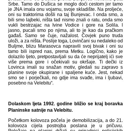
Srbe. Tamo do Dušica se moglo doći cestom jer tamo
je JNA imala onu vojarnu, svoje skladište. Na proljeće,
oni su traktorima došli na taj Bunjevac. I onda smo, a
bili smo lajbeki, ništa tad nismo znali o ratu, onda smo
vukli bestrzajac na Ivine Vodice i gore na Solila. I
jasno, pucali smo po njima, ali to je kao da pračkom
gađaš. Samo se čuje, nažalost. Čovjek puno truda
uloži, a za ništa. Poslije toga, Lovinčani su nedaleko od
Buljme, blizu Marasovca napravili svoj bivak i oni su
tamo bili ispred nas, prema Metku. Logično, kako je
dolazilo ljeto, pretpostavljali su da će neprijatelj ići sve
više prema gore i očekivali su okršaje. Ti dečki iz
Lovinca imali su snažan motiv, gledali su zapravo s
planine svoje okupirane i spaljene kuće. Jest, nekad
smo se i porječkali, no gdje ima svađe, ima i ljubavi,
posebno na Velebitu“.
Dolaskom ljeta 1992. godine bližio se kraj boravka
Planinske satnije na Velebitu.
Početkom kolovoza počela je demobilizacija, a do 21.
kolovoza cijela postrojba poslana je u pričuvu.
Položaje na planini držali su pripadnici policijskih