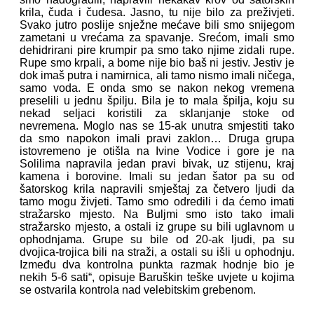
krila, čuda i čudesa. Jasno, tu nije bilo za preživjeti.
Svako jutro poslije snježne mećave bili smo snijegom
zametani u vrećama za spavanje. Srećom, imali smo
dehidrirani pire krumpir pa smo tako njime zidali rupe.
Rupe smo krpali, a bome nije bio baš ni jestiv. Jestiv je
dok imaš putra i namirnica, ali tamo nismo imali ničega,
samo voda. E onda smo se nakon nekog vremena
preselili u jednu špilju. Bila je to mala špilja, koju su
nekad seljaci koristili za sklanjanje stoke od
nevremena. Moglo nas se 15-ak unutra smjestiti tako
da smo napokon imali pravi zaklon… Druga grupa
istovremeno je otišla na Ivine Vodice i gore je na
Solilima napravila jedan pravi bivak, uz stijenu, kraj
kamena i borovine. Imali su jedan šator pa su od
šatorskog krila napravili smještaj za četvero ljudi da
tamo mogu živjeti. Tamo smo odredili i da ćemo imati
stražarsko mjesto. Na Buljmi smo isto tako imali
stražarsko mjesto, a ostali iz grupe su bili uglavnom u
ophodnjama. Grupe su bile od 20-ak ljudi, pa su
dvojica-trojica bili na straži, a ostali su išli u ophodnju.
Između dva kontrolna punkta razmak hodnje bio je
nekih 5-6 sati“, opisuje Baruškin teške uvjete u kojima
se ostvarila kontrola nad velebitskim grebenom.