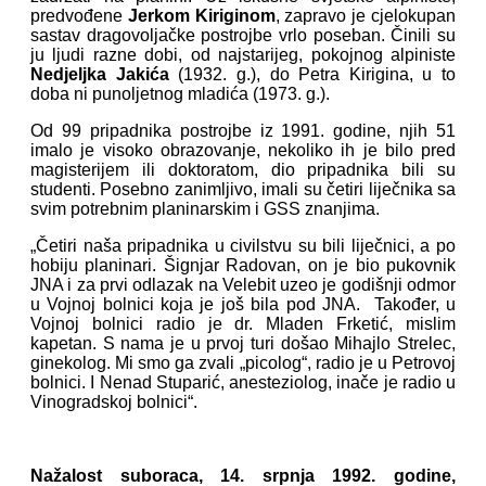
predvođene
Jerkom Kiriginom
, zapravo je cjelokupan
sastav dragovoljačke postrojbe vrlo poseban. Činili su
ju ljudi razne dobi, od najstarijeg, pokojnog alpiniste
Nedjeljka Jakića
(1932. g.), do Petra Kirigina, u to
doba ni punoljetnog mladića (1973. g.).
Od 99 pripadnika postrojbe iz 1991. godine, njih 51
imalo je visoko obrazovanje, nekoliko ih je bilo pred
magisterijem ili doktoratom, dio pripadnika bili su
studenti. Posebno zanimljivo, imali su četiri liječnika sa
svim potrebnim planinarskim i GSS znanjima.
„Četiri naša pripadnika u civilstvu su bili liječnici, a po
hobiju planinari. Šignjar Radovan, on je bio pukovnik
JNA i za prvi odlazak na Velebit uzeo je godišnji odmor
u Vojnoj bolnici koja je još bila pod JNA. Također, u
Vojnoj bolnici radio je dr. Mladen Frketić, mislim
kapetan. S nama je u prvoj turi došao Mihajlo Strelec,
ginekolog. Mi smo ga zvali „picolog“, radio je u Petrovoj
bolnici. I Nenad Stuparić, anesteziolog, inače je radio u
Vinogradskoj bolnici“.
Nažalost suboraca, 14. srpnja 1992. godine,