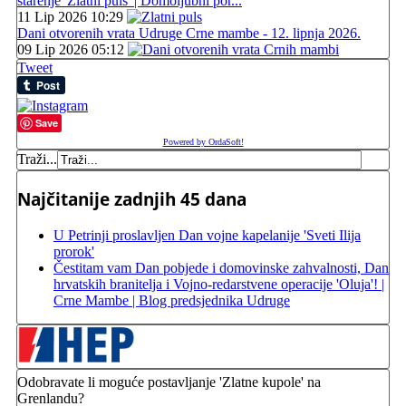
starenje 'Zlatni puls' | Domoljubni por...
11 Lip 2026 10:29
Dani otvorenih vrata Udruge Crne mambe - 12. lipnja 2026.
09 Lip 2026 05:12
Tweet
Save
Powered by OrdaSoft!
Traži...
Najčitanije zadnjih 45 dana
U Petrinji proslavljen Dan vojne kapelanije 'Sveti Ilija
prorok'
Čestitam vam Dan pobjede i domovinske zahvalnosti, Dan
hrvatskih branitelja i Vojno-redarstvene operacije 'Oluja'! |
Crne Mambe | Blog predsjednika Udruge
Odobravate li moguće postavljanje 'Zlatne kupole' na
Grenlandu?