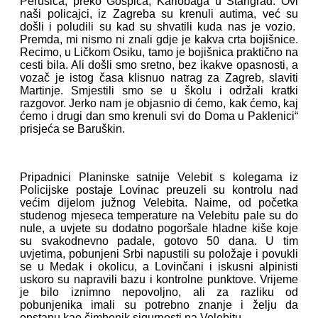
Perušića, preko Gospića, Karlobaga u Starigrad. Ovi
naši policajci, iz Zagreba su krenuli autima, već su
došli i poludili su kad su shvatili kuda nas je vozio.
Premda, mi nismo ni znali gdje je kakva crta bojišnice.
Recimo, u Ličkom Osiku, tamo je bojišnica praktično na
cesti bila. Ali došli smo sretno, bez ikakve opasnosti, a
vozač je istog časa klisnuo natrag za Zagreb, slaviti
Martinje. Smjestili smo se u školu i održali kratki
razgovor. Jerko nam je objasnio di ćemo, kak ćemo, kaj
ćemo i drugi dan smo krenuli svi do Doma u Paklenici“
prisjeća se Baruškin.
Pripadnici Planinske satnije Velebit s kolegama iz
Policijske postaje Lovinac preuzeli su kontrolu nad
većim dijelom južnog Velebita. Naime, od početka
studenog mjeseca temperature na Velebitu pale su do
nule, a uvjete su dodatno pogoršale hladne kiše koje
su svakodnevno padale, gotovo 50 dana. U tim
uvjetima, pobunjeni Srbi napustili su položaje i povukli
se u Medak i okolicu, a Lovinčani i iskusni alpinisti
uskoro su napravili bazu i kontrolne punktove. Vrijeme
je bilo iznimno nepovoljno, ali za razliku od
pobunjenika imali su potrebno znanje i želju da
opstanu kao čimbenik sigurnosti na Velebitu.