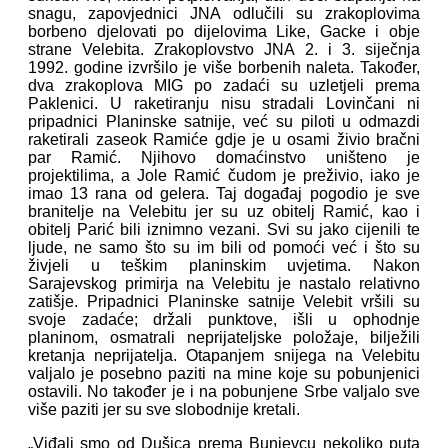
snagu, zapovjednici JNA odlučili su zrakoplovima
borbeno djelovati po dijelovima Like, Gacke i obje
strane Velebita. Zrakoplovstvo JNA 2. i 3. siječnja
1992. godine izvršilo je više borbenih naleta. Također,
dva zrakoplova MIG po zadaći su uzletjeli prema
Paklenici. U raketiranju nisu stradali Lovinčani ni
pripadnici Planinske satnije, već su piloti u odmazdi
raketirali zaseok Ramiće gdje je u osami živio bračni
par Ramić. Njihovo domaćinstvo uništeno je
projektilima, a Jole Ramić čudom je preživio, iako je
imao 13 rana od gelera. Taj događaj pogodio je sve
branitelje na Velebitu jer su uz obitelj Ramić, kao i
obitelj Parić bili iznimno vezani. Svi su jako cijenili te
ljude, ne samo što su im bili od pomoći već i što su
živjeli u teškim planinskim uvjetima. Nakon
Sarajevskog primirja na Velebitu je nastalo relativno
zatišje. Pripadnici Planinske satnije Velebit vršili su
svoje zadaće; držali punktove, išli u ophodnje
planinom, osmatrali neprijateljske položaje, bilježili
kretanja neprijatelja. Otapanjem snijega na Velebitu
valjalo je posebno paziti na mine koje su pobunjenici
ostavili. No također je i na pobunjene Srbe valjalo sve
više paziti jer su sve slobodnije kretali.
„Viđali smo od Dušica prema Bunjevcu nekoliko puta