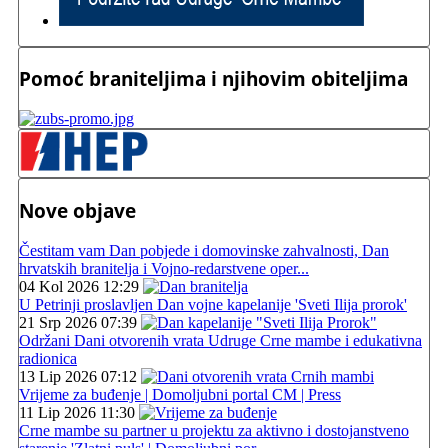
Pomoć braniteljima i njihovim obiteljima
Nove objave
Čestitam vam Dan pobjede i domovinske zahvalnosti, Dan
hrvatskih branitelja i Vojno-redarstvene oper...
04 Kol 2026 12:29
U Petrinji proslavljen Dan vojne kapelanije 'Sveti Ilija prorok'
21 Srp 2026 07:39
Održani Dani otvorenih vrata Udruge Crne mambe i edukativna
radionica
13 Lip 2026 07:12
Vrijeme za buđenje | Domoljubni portal CM | Press
11 Lip 2026 11:30
Crne mambe su partner u projektu za aktivno i dostojanstveno