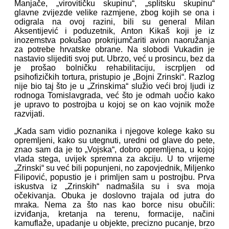
Manjače, „virovitičku skupinu“, „splitsku skupinu“
glavne zvijezde velike razmjene, zbog kojih se ona i
odigrala na ovoj razini, bili su general Milan
Aksentijević i poduzetnik, Anton Kikaš koji je iz
inozemstva pokušao prokrijumčariti avion naoružanja
za potrebe hrvatske obrane. Na slobodi Vukadin je
nastavio slijediti svoj put. Ubrzo, već u prosincu, bez da
je prošao bolničku rehabilitaciju, iscrpljen od
psihofizičkih tortura, pristupio je „Bojni Zrinski“. Razlog
nije bio taj što je u „Zrinskima“ služio veći broj ljudi iz
rodnoga Tomislavgrada, već što je odmah uočio kako
je upravo to postrojba u kojoj se on kao vojnik može
razvijati.
„Kada sam vidio poznanika i njegove kolege kako su
opremljeni, kako su utegnuti, uredni od glave do pete,
znao sam da je to „Vojska“, dobro opremljena, u kojoj
vlada stega, uvijek spremna za akciju. U to vrijeme
„Zrinski“ su već bili popunjeni, no zapovjednik, Miljenko
Filipović, popustio je i primljen sam u postrojbu. Prva
iskustva iz „Zrinskih“ nadmašila su i sva moja
očekivanja. Obuka je doslovno trajala od jutra do
mraka. Nema za što nas kao borce nisu obučili:
izviđanja, kretanja na terenu, formacije, načini
kamuflaže, upadanje u objekte, precizno pucanje, brzo