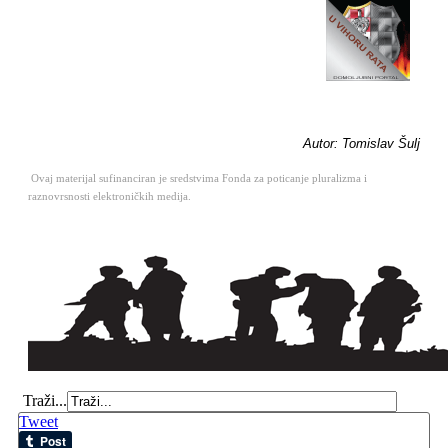
Autor: Tomislav Šulj
Ovaj materijal sufinanciran je sredstvima Fonda za poticanje pluralizma i
raznovrsnosti elektroničkih medija.
Traži...
Tweet