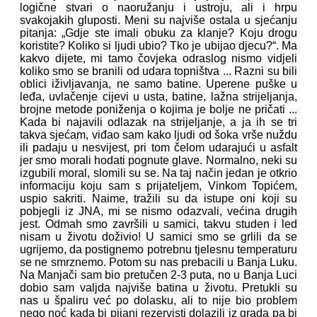
logične stvari o naoružanju i ustroju, ali i hrpu
svakojakih gluposti. Meni su najviše ostala u sjećanju
pitanja: „Gdje ste imali obuku za klanje? Koju drogu
koristite? Koliko si ljudi ubio? Tko je ubijao djecu?“. Ma
kakvo dijete, mi tamo čovjeka odraslog nismo vidjeli
koliko smo se branili od udara topništva ... Razni su bili
oblici iživljavanja, ne samo batine. Uperene puške u
leđa, uvlačenje cijevi u usta, batine, lažna strijeljanja,
brojne metode poniženja o kojima je bolje ne pričati ...
Kada bi najavili odlazak na strijeljanje, a ja ih se tri
takva sjećam, viđao sam kako ljudi od šoka vrše nuždu
ili padaju u nesvijest, pri tom čelom udarajući u asfalt
jer smo morali hodati pognute glave. Normalno, neki su
izgubili moral, slomili su se. Na taj način jedan je otkrio
informaciju koju sam s prijateljem, Vinkom Topićem,
uspio sakriti. Naime, tražili su da istupe oni koji su
pobjegli iz JNA, mi se nismo odazvali, većina drugih
jest. Odmah smo završili u samici, takvu studen i led
nisam u životu doživio! U samici smo se grlili da se
ugrijemo, da postignemo potrebnu tjelesnu temperaturu
se ne smrznemo. Potom su nas prebacili u Banja Luku.
Na Manjači sam bio pretučen 2-3 puta, no u Banja Luci
dobio sam valjda najviše batina u životu. Pretukli su
nas u špaliru već po dolasku, ali to nije bio problem
nego noć kada bi pijani rezervisti dolazili iz grada pa bi