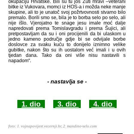
okupaciju Hrvatske. Bili su tu još Žuti mravi –veterani
bitke iz Vukovara, momci iz HOS-a i možda neke manje
skupine, ali to je unatoč svoj požrtvovnosti stvarno bilo
premalo. Borili smo se, bila je to borba selo po selo, ali
nije išlo. Vjerojatno te snage jesu imale moć dalje
napredovati prema Tomislavgradu i prema Šujici, ali
pretpostavljam da su i oni procijenili da bi ulaskom u
jedno kameno područje gdje bi se odvijale borbe
doslovce za svaku kuću to donijelo iznimno velike
gubitke, nakon što su ih uostalom već imali i u ovih
tjedan dana. Tako da oni više nisu nastavili s
napadom“.
- nastavlja se -
1. dio
3. dio
4. dio
foto: 1. vojnapovijest.vecernji.hr, 2. mandino-selo.com