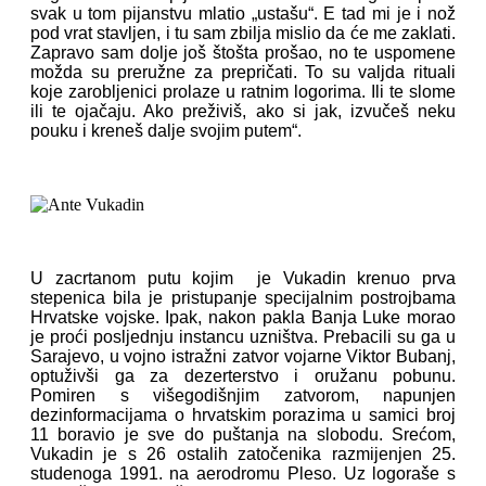
svak u tom pijanstvu mlatio „ustašu“. E tad mi je i nož
pod vrat stavljen, i tu sam zbilja mislio da će me zaklati.
Zapravo sam dolje još štošta prošao, no te uspomene
možda su preružne za prepričati. To su valjda rituali
koje zarobljenici prolaze u ratnim logorima. Ili te slome
ili te ojačaju. Ako preživiš, ako si jak, izvučeš neku
pouku i kreneš dalje svojim putem“.
U zacrtanom putu kojim je Vukadin krenuo prva
stepenica bila je pristupanje specijalnim postrojbama
Hrvatske vojske. Ipak, nakon pakla Banja Luke morao
je proći posljednju instancu uzništva. Prebacili su ga u
Sarajevo, u vojno istražni zatvor vojarne Viktor Bubanj,
optuživši ga za dezerterstvo i oružanu pobunu.
Pomiren s višegodišnjim zatvorom, napunjen
dezinformacijama o hrvatskim porazima u samici broj
11 boravio je sve do puštanja na slobodu. Srećom,
Vukadin je s 26 ostalih zatočenika razmijenjen 25.
studenoga 1991. na aerodromu Pleso. Uz logoraše s