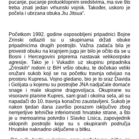
pucanje, pucanje protuoklopnim sredstvima, ma sve što
treba znati jedan vrhunski vojnik. Također, uskoro je
počela i ubrzana obuka Jiu Jitsua“.
Početkom 1992. godine osposobljeni pripadnici Bojne
Zrinski odlazili su u skupinama držati obuke
pripadnicima drugih postrojbi. Važna zadaća bila je
provesti obuku na krajnjem jugu jer bilo je očito da se u
Bosni i Hercegovini priprema nastavak velikosrpske
agresije. Tako je i Vukadin uz skupinu pripadnika
„Zrinskih“ rodom iz BiH vršio obuku, te dočekao veliki
oružani sukob koji se na početku travnja odvijao na
prostoru Kupresa. Vojno gledano, bio je to sraz Davida
i Golijata u kojemu su postrojbe JNA nadjačale domaće
snage i male skupine dragovoljaca. Okupirane su
visoravni planine Kupres, sam grad i okolna sela, ali su
napadači do 10. travnja konačno zaustavljeni. Sukob je
nakon tjedan dana završio porazom isključivo zbog
nemjerljive tehničke inferiornosti hrvatske strane, a što
je u memoarima potvrdio i Slavko Lisica, zapovjednik
oklopnih postrojbi koje su s okupiranih područja
Hrvatske naknadno uključene u bitku.