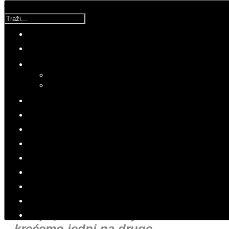
Traži...
Korisnička ocjena:
5
/
5
Molimo ocijenite
Ratovi
Subota, 03 Lipanj 2017 13:10
Hitovi: 15906
RATOVI
U VIHORU RATA
Sjećam se pogleda na 300-400
metara dugu kolonu njihovog
oklopa, a mi imamo jedan tenk i
krećemo jedni na druge