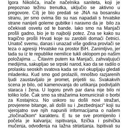
Igora Nikolića, inače načelnika saniteta, koji je
prepoznao težinu trenutka, uključio se aktivno u
pregovore. Cilj je bio predati se JNA na bosansku
stranu, jer smo ovima što su nas napadali s hrvatske
strane nanijeli goleme gubitke i naravno da je bilo za
očekivati osvetu od te bande. Iako smo na Manjači
prošli gadno, bio je to najbolji potez. Zna se kako su
tragično prošli Hrvati koje su zarobili domaći četnici.
Unatoč svemu, danas i unazad više godina provlači se
teza o agresiji Hrvatske na prostor BiH. Zanimljivo, jer
tada su iz te republike nemilice tukli oklopom po našim
položajima ... Čitavim putem ka Manjači, zahvaljujući
medijima, sakupljao se srpski narod, kao da se radilo o
prolasku seoskih svatova kada se svi okupljaju gledati
mladenku. Kud smo god prolazili, mnoštvo razjarenih
ljudi zaustavljalo je promet, prijetili su. Svakakvih
scena je bilo, od kamenovanja do urlikanja podivljalih
staraca i žena. U logoru prvih par dana nije bilo ni
toliko loše. Čak smo sa stražarima komunicirali o borbi
za Kostajnicu. No uskoro su došli novi stražari,
provjerene bitange, ali došli su i „bezbednjaci“ koji su
vjerojatno sve njih napunili informacijama o našem
„zločinačkom“ karakteru. E tu se sve promijenilo i
počela je kalvarija; ispitivanja, fizička i psihička
mučenja, odvođenja na lažna strijeljanja. Ispitivali su