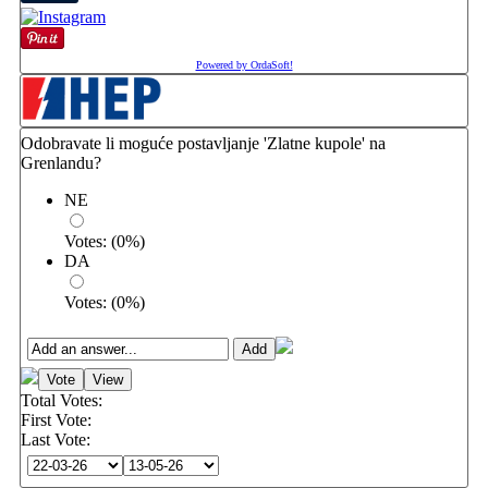
Powered by OrdaSoft!
Odobravate li moguće postavljanje 'Zlatne kupole' na
Grenlandu?
NE
Votes:
(
0
%)
DA
Votes:
(
0
%)
Total Votes:
First Vote:
Last Vote: