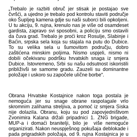
„Trebalo je razbiti obruč jer stisak je postajao sve
čvršći, a ujedno je trebalo pod kontrolu staviti područje
oko Šupljeg kamena gdje su naši suborci bili opkoljeni.
U tu akciju, 9. rujna, krenulo nas je više od osamdeset
gardista, zapravo svi sposobni, a policiju smo ostavili
da čuva grad. Trebalo je proći kroz Rosulje, Slabinje i
Baćin, srpska sela koja su stajala na putu do Dubice.
To su velika sela u šumovitom području, dobro
zaštićena minskim poljima. Nismo uspjeli, nismo ni
dobili očekivanu podršku hrvatskih snaga iz smjera
Dubice. Istovremeno, Srbi su našu odsutnost iskoristili
približivši se samome gradu. Zauzeli su dominantne
položaje i uskoro su započele ulične borbe“.
Obrana Hrvatske Kostajnice nakon toga postala je
nemoguća jer su snage obrane raspolagale vrlo
skromnim zalihama streljiva, a pomoć iz smjera Siska
nije dolazila. Obranu, koju su pod zapovjedništvom
Zvonimira Kalana držali pripadnici 1. ZNG brigade,
MUP-a i domaći branitelji, bilo je više nemoguće
organizirati. Nakon neuspješnog pokušaja deblokade i
pada prigradskih položaja, od 9. rujna Kostajnica je u