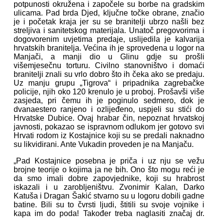
potpunosti okružena i započele su borbe na gradskim
ulicama. Pad brda Djed, ključne točke obrane, značio
je i početak kraja jer su se branitelji ubrzo našli bez
streljiva i sanitetskog materijala. Unatoč pregovorima i
dogovorenim uvjetima predaje, uslijedila je kalvarija
hrvatskih branitelja. Većina ih je sprovedena u logor na
Manjači, a manji dio u Glinu gdje su prošli
višemjesečnu torturu. Civilno stanovništvo i domaći
branitelji znali su vrlo dobro što ih čeka ako se predaju.
Uz manju grupu „Tigrova“ i pripadnika zagrebačke
policije, njih oko 120 krenulo je u proboj. Prošavši više
zasjeda, pri čemu ih je poginulo sedmero, dok je
dvanaestero ranjeno i ozlijeđeno, uspjeli su stići do
Hrvatske Dubice. Ovaj hrabar čin, nepoznat hrvatskoj
javnosti, pokazao se ispravnom odlukom jer gotovo svi
Hrvati rodom iz Kostajnice koji su se predali naknadno
su likvidirani. Ante Vukadin proveden je na Manjaču.
„Pad Kostajnice posebna je priča i uz nju se vežu
brojne teorije o kojima ja ne bih. Ono što mogu reći je
da smo imali dobre zapovjednike, koji su hrabrost
iskazali i u zarobljeništvu. Zvonimir Kalan, Darko
Katuša i Dragan Šakić stvarno su u logoru dobili gadne
batine. Bili su to čvrsti ljudi, štitili su svoje vojnike i
kapa im do poda! Također treba naglasiti značaj dr.