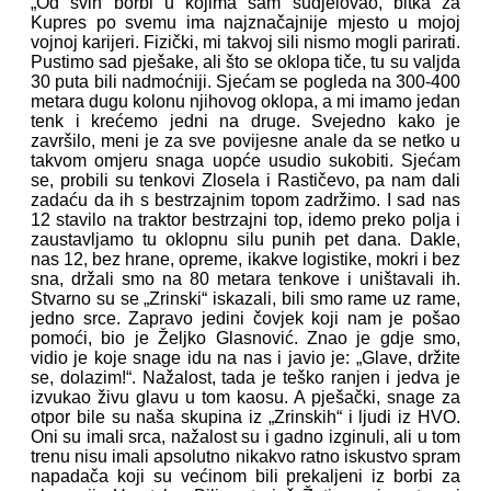
„Od svih borbi u kojima sam sudjelovao, bitka za
Kupres po svemu ima najznačajnije mjesto u mojoj
vojnoj karijeri. Fizički, mi takvoj sili nismo mogli parirati.
Pustimo sad pješake, ali što se oklopa tiče, tu su valjda
30 puta bili nadmoćniji. Sjećam se pogleda na 300-400
metara dugu kolonu njihovog oklopa, a mi imamo jedan
tenk i krećemo jedni na druge. Svejedno kako je
završilo, meni je za sve povijesne anale da se netko u
takvom omjeru snaga uopće usudio sukobiti. Sjećam
se, probili su tenkovi Zlosela i Rastičevo, pa nam dali
zadaću da ih s bestrzajnim topom zadržimo. I sad nas
12 stavilo na traktor bestrzajni top, idemo preko polja i
zaustavljamo tu oklopnu silu punih pet dana. Dakle,
nas 12, bez hrane, opreme, ikakve logistike, mokri i bez
sna, držali smo na 80 metara tenkove i uništavali ih.
Stvarno su se „Zrinski“ iskazali, bili smo rame uz rame,
jedno srce. Zapravo jedini čovjek koji nam je pošao
pomoći, bio je Željko Glasnović. Znao je gdje smo,
vidio je koje snage idu na nas i javio je: „Glave, držite
se, dolazim!“. Nažalost, tada je teško ranjen i jedva je
izvukao živu glavu u tom kaosu. A pješački, snage za
otpor bile su naša skupina iz „Zrinskih“ i ljudi iz HVO.
Oni su imali srca, nažalost su i gadno izginuli, ali u tom
trenu nisu imali apsolutno nikakvo ratno iskustvo spram
napadača koji su većinom bili prekaljeni iz borbi za