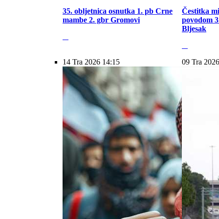
35. obljetnica osnutka 1. pb Crne
Čestitka m
mambe 2. gbr Gromovi
povodom 31
Bljesak
14 Tra 2026 14:15
09 Tra 2026