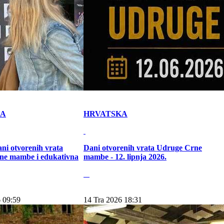
KA
HRVATSKA
ni otvorenih vrata
Dani otvorenih vrata Udruge Crne
ne mambe i edukativna
mambe - 12. lipnja 2026.
 09:59
14 Tra 2026 18:31