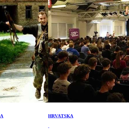
KA
HRVATSKA