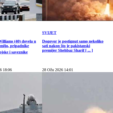
SVIJET
illiams (40) dovela u
Dogovor je postignut samo nekoliko
emlju, pripadnike
sati nakon što je pakistanski
premijer Shehbaz Sharif [ ... ]
jske i saveznike
6 18:06
28 Ožu 2026 14:01