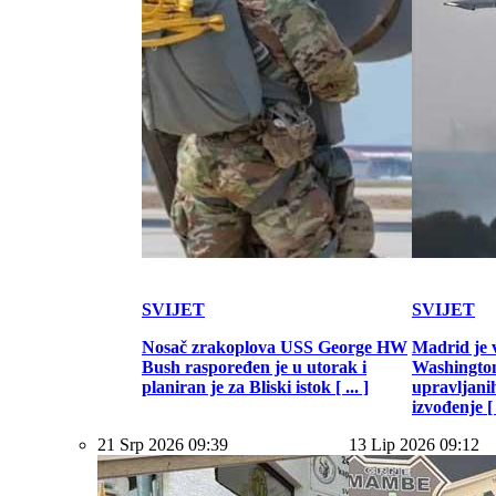
SVIJET
SVIJET
Nosač zrakoplova USS George HW
Madrid je 
Bush raspoređen je u utorak i
Washington
planiran je za Bliski istok [ ... ]
upravljani
izvođenje [ .
21 Srp 2026 09:39
13 Lip 2026 09:12