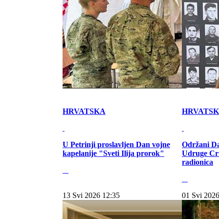
HRVATSKA
HRVATS
U Petrinji proslavljen Dan vojne
Održani Da
kapelanije "Sveti Ilija prorok"
Udruge Cr
radionica
13 Svi 2026 12:35
01 Svi 2026