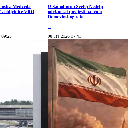
inistra Medveda
U Samoboru i Svetoj Nedelji
. obljetnice VRO
održan sat povijesti na temu
Domovinskog rata
 09:23
08 Tra 2026 07:41