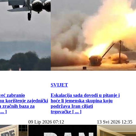
SVIJET
već zabranio
Eskalacija sada dovodi u pitanje i
u korištenje zajednički
hoće li jemenska skupina koju
h zračnih baza za
podržava Iran ciljati
.. ]
trgovačke [ ... ]
09 Lip 2026 07:12
13 Svi 2026 12:35