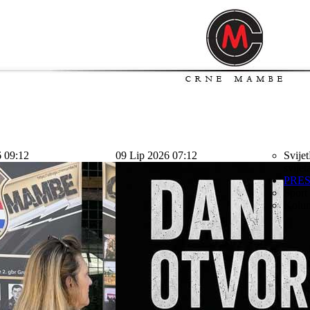
6 09:12
09 Lip 2026 07:12
Svijet
svijet
PRE
Sport
Kolu