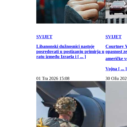
SVIJET
SVIJET
Libanonski dužnosnici nastoje
Courtney W
posredovati u postizanju primirja u
opasnost z
ratu između Izraela i [ ... ]
američke vo
Vojna [ ... ]
01 Tra 2026 15:08
30 Ožu 202