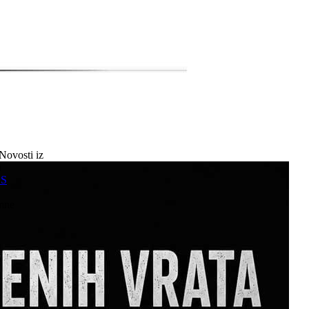
Novosti iz
a
SS
mne