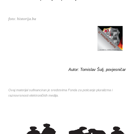
foto: historija.ba
Autor: Tomislav Šulj, povjesničar
Ovaj materijal sufinanciran je sredstvima Fonda za poticanje pluralizma i
raznovrsnosti elektroničkih medija.