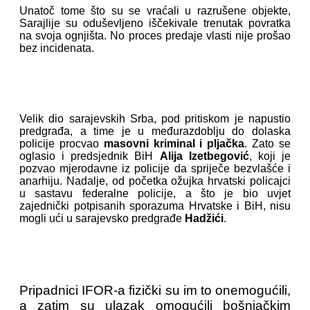
Unatoč tome što su se vraćali u razrušene objekte,
Sarajlije su oduševljeno iščekivale trenutak povratka
na svoja ognjišta. No proces predaje vlasti nije prošao
bez incidenata.
Velik dio sarajevskih Srba, pod pritiskom je napustio
predgrađa, a time je u međurazdoblju do dolaska
policije procvao
masovni kriminal i pljačka
. Zato se
oglasio i predsjednik BiH
Alija Izetbegović
, koji je
pozvao mjerodavne iz policije da spriječe bezvlašće i
anarhiju. Nadalje, od početka ožujka hrvatski policajci
u sastavu federalne policije, a što je bio uvjet
zajednički potpisanih sporazuma Hrvatske i BiH, nisu
mogli ući u sarajevsko predgrađe
Hadžići
.
Pripadnici IFOR-a fizički su im to onemogućili,
a zatim su ulazak omogućili bošnjačkim