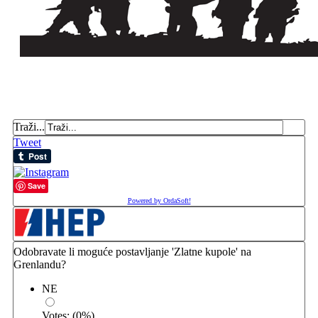
Traži...
Tweet
Save
Powered by OrdaSoft!
Odobravate li moguće postavljanje 'Zlatne kupole' na
Grenlandu?
NE
Votes:
(
0
%)