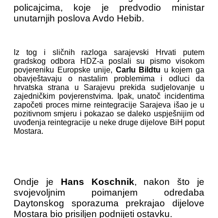
policajcima, koje je predvodio ministar
unutarnjih poslova Avdo Hebib.
Iz tog i sličnih razloga sarajevski Hrvati putem
gradskog odbora HDZ-a poslali su pismo visokom
povjereniku Europske unije,
Carlu Bildtu
u kojem ga
obavještavaju o nastalim problemima i odluci da
hrvatska strana u Sarajevu prekida sudjelovanje u
zajedničkim povjerenstvima. Ipak, unatoč incidentima
započeti proces mirne reintegracije Sarajeva išao je u
pozitivnom smjeru i pokazao se daleko uspješnijim od
uvođenja reintegracije u neke druge dijelove BiH poput
Mostara.
Ondje je
Hans Koschnik
, nakon što je
svojevoljnim poimanjem odredaba
Daytonskog sporazuma prekrajao dijelove
Mostara bio prisiljen podnijeti ostavku.